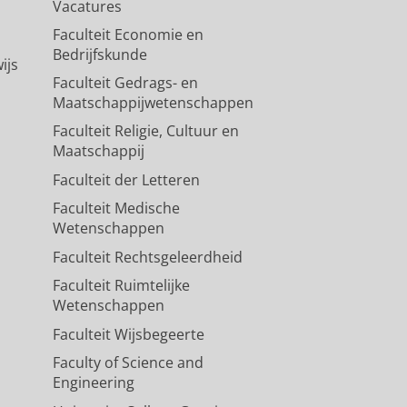
Vacatures
j geestelijk verzorgers,
Faculteit Economie en
Bedrijfskunde
ijs
hert, H.
& Olsman, E.,
dec-2024
,
In:
Faculteit Gedrags- en
Maatschappijwetenschappen
Faculteit Religie, Cultuur en
Maatschappij
Faculteit der Letteren
Faculteit Medische
Wetenschappen
Faculteit Rechtsgeleerdheid
Faculteit Ruimtelijke
Wetenschappen
Faculteit Wijsbegeerte
Faculty of Science and
Engineering