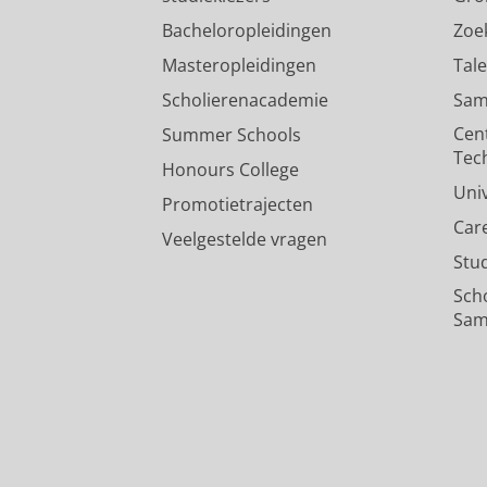
Bacheloropleidingen
Zoe
Doelen van geestelijke verzorgi
cliënten en collega's van geest
Masteropleidingen
Tal
Damen, A.,
Visser-Nieraeth, A.
, Sch
Scholierenacademie
Sam
Tijdschrift Geestelijke Verzorging.
2
Cen
Summer Schools
Onderzoeksoutput
:
Article
›
Tec
Honours College
Uni
Promotietrajecten
Car
Veelgestelde vragen
Stu
Sch
Sam