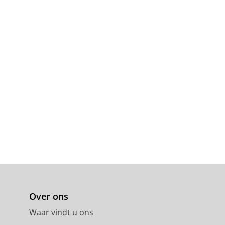
n, E. &
Visser, A.
,
2025
,
In:
Journal
zorg voor zingeving in de
tually Exclusive or
Over ons
y.
73
,
blz. 799–815
17 blz.
Waar vindt u ons