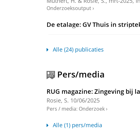
Muthert, H.
&
Rosie, S.
,
mrt-2025
,
I
Onderzoeksoutput
›
De etalage: GV Thuis in stript
Rosie, S.
&
Muthert, H.
,
mrt-2025
,
I
Onderzoeksoutput
›
Alle (24) publicaties
Development of the Dutch Ch
Visser, A.
, Damen, A., Schuhmann, 
Religions.
16
,
6
,
19 blz.
, 742.
Pers/media
Onderzoeksoutput
:
Article
›
›
peer revi
RUG magazine: Zingeving bij 
Goals and outcomes of chaplai
Rosie, S.
10/06/2025
Rosie, X. J. S.
,
Visser-Nieraeth, A.
, D
Pers / media
:
Onderzoek
›
Journal of Health Care Chaplaincy.
Onderzoeksoutput
:
Article
›
›
peer revi
Alle (1) pers/media
The Contribution of Chaplainc