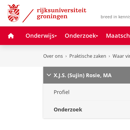
Skip
Skip
to
to
Content
Navigation
breed in kenni
Home
Onderwijs
Onderzoek
Maatsch
Over ons
Praktische zaken
Waar vi
X.J.S. (Sujin) Rosie, MA
Profiel
Onderzoek