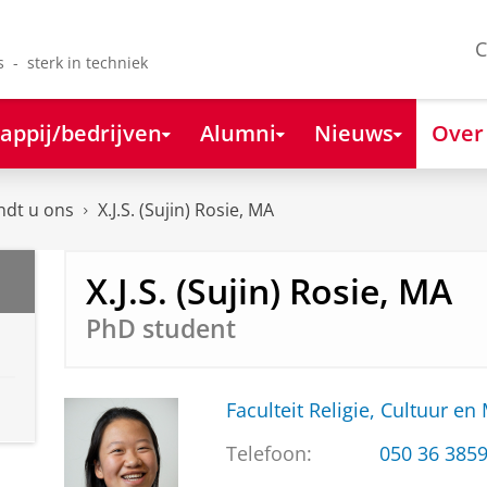
C
s - sterk in techniek
appij/bedrijven
Alumni
Nieuws
Over
ndt u ons
X.J.S. (Sujin) Rosie, MA
X.J.S. (Sujin) Rosie, MA
PhD student
Faculteit Religie, Cultuur en
Telefoon:
050 36 385