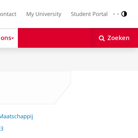
ontact
My University
Student Portal
Contr
Nederlands
English
 ons
Zoeken
 Maatschappij
93