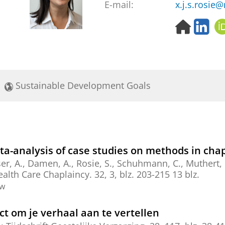
E-mail:
x.j.s.rosie@
H
L
o
i
m
n
e
k
p
e
a
d
Sustainable Development Goals
g
I
e
n
ta-analysis of case studies on methods in cha
er, A.
, Damen, A.,
Rosie, S.
, Schuhmann, C.,
Muthert, 
ealth Care Chaplaincy.
32
,
3
,
blz. 203-215
13 blz.
ew
ct om je verhaal aan te vertellen