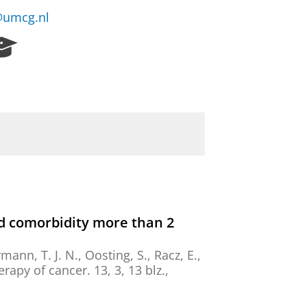
@umcg.nl
R
e
s
e
a
r
c
h
P
o
r
t
and comorbidity more than 2
a
l
rmann, T. J. N.
,
Oosting, S.
,
Racz, E.
,
rapy of cancer.
13
,
3
,
13 blz.
,