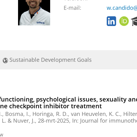
E-mail:
w.candido
L
O
i
R
n
C
k
I
e
D
d
Sustainable Development Goals
I
n
 functioning, psychological issues, sexuality 
e checkpoint inhibitor treatment
.
,
Bosma, I.
, Horinga, R. D., van Heuvelen, K. C.,
Hilte
 L.
&
Nuver, J.
,
28-mrt-2025
,
In:
Journal for immunothe
ew