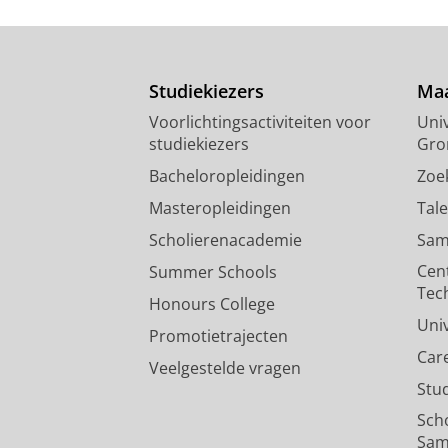
Studiekiezers
Maa
Voorlichtingsactiviteiten voor
Univ
studiekiezers
Gro
Bacheloropleidingen
Zoe
Masteropleidingen
Tal
Scholierenacademie
Sam
Cen
Summer Schools
Tec
Honours College
Uni
Promotietrajecten
Car
Veelgestelde vragen
Stu
Sch
Sam