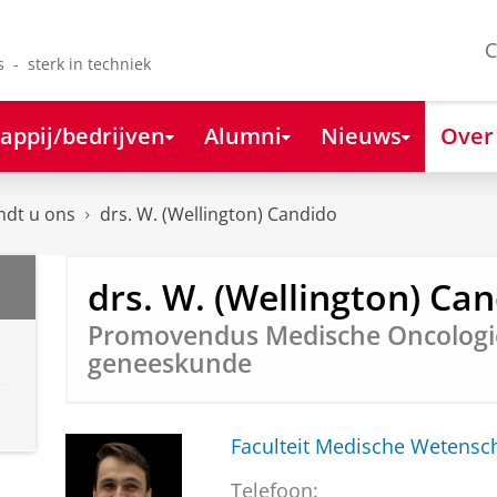
C
s - sterk in techniek
appij/bedrijven
Alumni
Nieuws
Over
ndt u ons
drs. W. (Wellington) Candido
drs. W. (Wellington) Ca
Promovendus Medische Oncologie
geneeskunde
Faculteit Medische Weten
Telefoon: