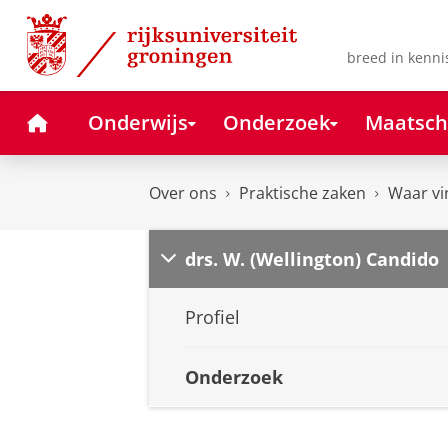
Skip
Skip
to
to
Content
Navigation
breed in kenni
Home
Onderwijs
Onderzoek
Maatsch
Over ons
Praktische zaken
Waar vi
drs. W. (Wellington) Candido
Profiel
Onderzoek