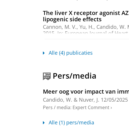
The liver X receptor agonist A
lipogenic side effects
Cannon, M. V., Yu, H.,
Candido, W. 
2015
,
In:
European Journal of Heart 
Onderzoeksoutput
:
Article
›
›
peer revi
Alle (4) publicaties
Cardiac Function and Architec
Prorenin-Renin Receptor
Mahmud, H.,
Candido, W. M.
, van 
Pers/media
Sillje, H. H. W.
&
de Boer, R. A.
,
25-
Onderzoeksoutput
:
Article
›
›
peer revi
Meer oog voor impact van immu
Human papillomavirus and chla
Candido, W.
&
Nuver, J.
12/05/2025
therapy: an observational stu
Pers / media
:
Expert Comment
›
MG, W., AC, R.,
WM, C.
, Medeiros, P.
Rheumatology International.
35
,
bl
Alle (1) pers/media
Onderzoeksoutput
:
Article
›
›
peer revi