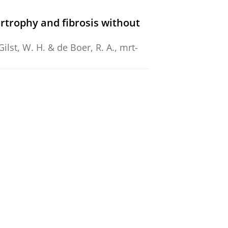
ertrophy and fibrosis without
Gilst, W. H.
&
de Boer, R. A.
,
mrt-
icted Overexpression of the
.
,
van Deursen, J.
,
van Gilst, W. H.
,
rthritis under anti-TNF
 & Silva, C.,
28-okt-2014
,
In: