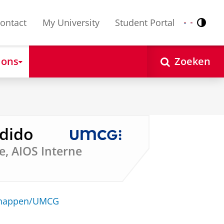
ontact
My University
Student Portal
Contr
Nederlands
English
 ons
Zoeken
ndido
, AIOS Interne
schappen/UMCG