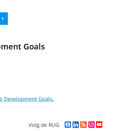
pment Goals
le Development Goals.
F
L
R
I
Y
Volg de RUG
a
i
S
n
o