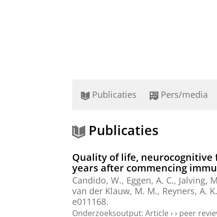
Publicaties
Pers/media
Publicaties
Quality of life, neurocognitive
years after commencing immun
Candido, W.
, Eggen, A. C.,
Jalving, M
van der Klauw, M. M.
,
Reyners, A. K.
e011168.
Onderzoeksoutput
:
Article
›
›
peer revi