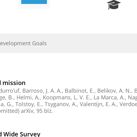
R
e
s
e
a
r
Development Goals
c
h
P
o
r
t
d mission
a
durro’uf, Barroso, J. A. A.,
Balbinot, E.
,
Belikov, A. N.
,
B
l
ge, B.
,
Helmi, A.
,
Koopmans, L. V. E.
,
La Marca, A.
,
Nag
a, G.
,
Tolstoy, E.
,
Tsyganov, A.
,
Valentijn, E. A.
,
Verdoe
bmitted)
arXiv
,
95 blz.
id Wide Survey