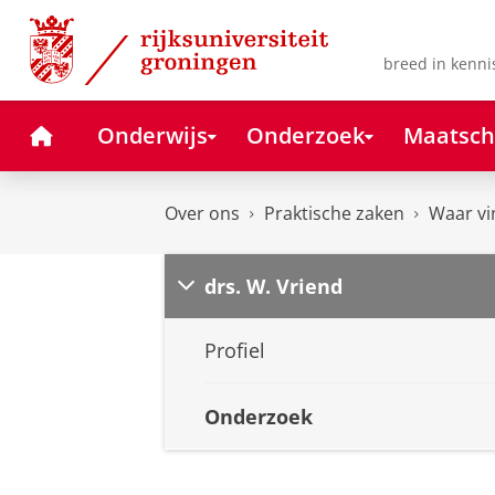
Skip
Skip
to
to
Content
Navigation
breed in kenni
Home
Onderwijs
Onderzoek
Maatsch
Over ons
Praktische zaken
Waar vi
drs. W. Vriend
Profiel
Onderzoek