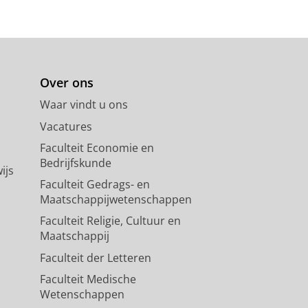
Holties, H., Kuijken, K. H.,
Verdoes
M. A.,
Tsyganov, A.
& van Dijk, G. J.
blz.
(Proceedings IAU Symposium;
Over ons
Waar vindt u ons
Vacatures
ts
Faculteit Economie en
escia, M., Bilicki, M., Napolitano, N.
Bedrijfskunde
, Grado, A.,
Helmich, E.
, Huang, Z.,
ijs
E., Radovich, M., Rifatto, A.,
Faculteit Gedrags- en
Conti, I., Gwyn, S. D. J., Herbonnet,
Maatschappijwetenschappen
g-2017
,
In:
Astronomy &
Faculteit Religie, Cultuur en
Maatschappij
Faculteit der Letteren
+, 2015)
Faculteit Medische
Wetenschappen
Getman, F., Grado, A.,
Helmich, E.
,