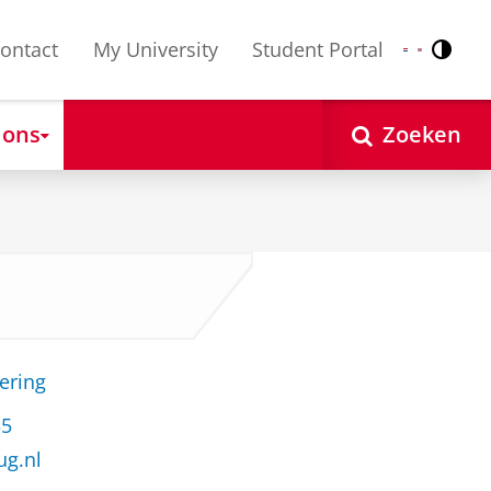
ontact
My University
Student Portal
Contr
Nederlands
English
 ons
Zoeken
ering
35
ug.nl