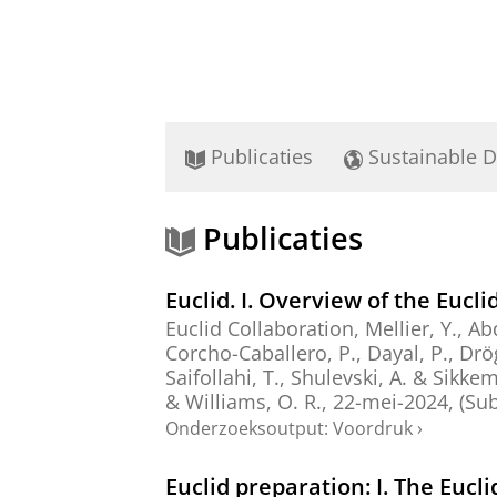
Publicaties
Sustainable 
Publicaties
Euclid. I. Overview of the Eucli
Euclid Collaboration
, Mellier, Y., Ab
Corcho-Caballero, P.
,
Dayal, P.
,
Drö
Saifollahi, T.
,
Shulevski, A.
&
Sikkem
&
Williams, O. R.
,
22-mei-2024
, (Su
Onderzoeksoutput
:
Voordruk
›
Euclid preparation: I. The Eucl