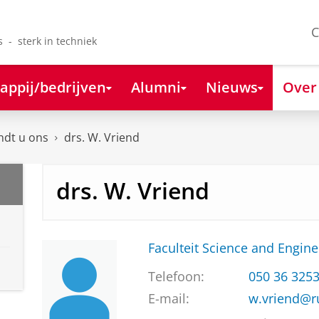
C
s - sterk in techniek
appij/bedrijven
Alumni
Nieuws
Over
ndt u ons
drs. W. Vriend
drs. W. Vriend
Faculteit Science and Engine
Telefoon:
050 36 325
E-mail:
w.vriend@r