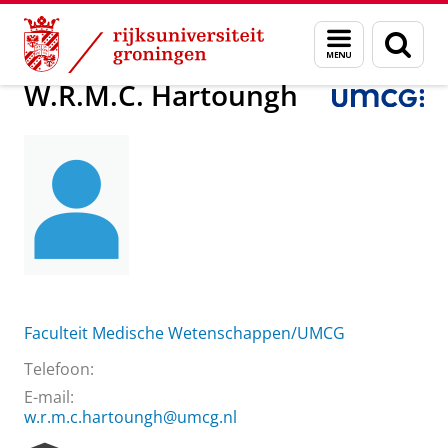
Skip
Skip
Over ons
W.R.M.C. Hartoungh
Menu
Zoek
to
to
en
Content
Navigation
zoeken
W.R.M.C. Hartoungh
Faculteit Medische Wetenschappen/UMCG
Telefoon:
E-mail:
w.r.m.c.hartoungh@umcg.nl