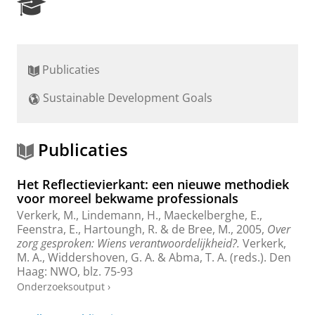
R
e
s
e
a
Publicaties
r
c
Sustainable Development Goals
h
P
o
r
Publicaties
t
a
Het Reflectievierkant: een nieuwe methodiek
l
voor moreel bekwame professionals
Verkerk, M.
, Lindemann, H.,
Maeckelberghe, E.
,
Feenstra, E.,
Hartoungh, R.
&
de Bree, M.
,
2005
,
Over
zorg gesproken: Wiens verantwoordelijkheid?.
Verkerk,
M. A., Widdershoven, G. A. & Abma, T. A. (reds.). Den
Haag:
NWO
,
blz. 75-93
Onderzoeksoutput
›