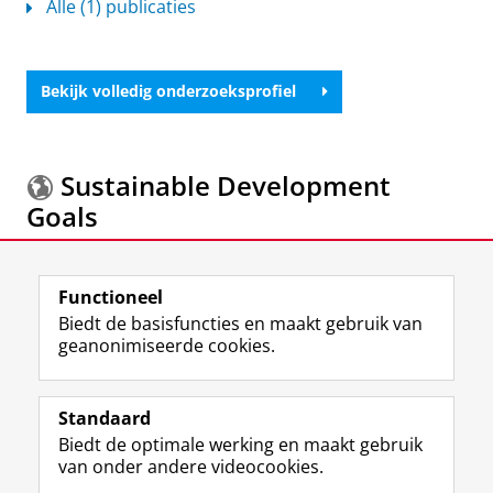
Alle (1) publicaties
Bekijk volledig onderzoeksprofiel
Sustainable Development
Goals
Meer informatie over de
Sustainable Development
Functioneel
Goals.
Biedt de basisfuncties en maakt gebruik van
geanonimiseerde cookies.
F
L
R
I
Y
Volg de RUG
a
i
S
n
o
Standaard
c
n
S
s
u
Biedt de optimale werking en maakt gebruik
e
k
-
t
T
Studiekiezers
van onder andere videocookies.
b
e
f
a
u
Maatschappij/bedrijven