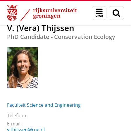
Skip
Skip
Over ons
V. (Vera) Thijssen
Menu
Zoek
to
to
en
Content
Navigation
zoeken
V. (Vera) Thijssen
PhD Candidate - Conservation Ecology
Faculteit Science and Engineering
Telefoon:
E-mail:
v.thijssen@rug.nl