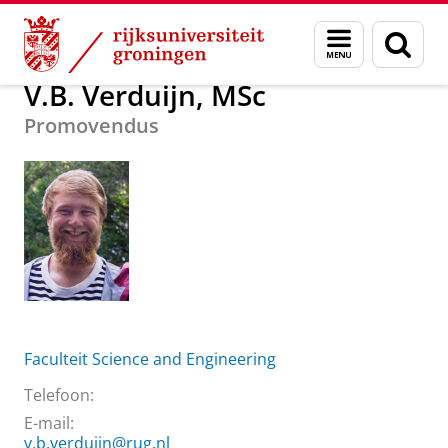
Skip
Skip
Over ons
V.B. Verduijn, MSc
Menu
Zoek
to
to
en
Content
Navigation
zoeken
V.B. Verduijn, MSc
Promovendus
Faculteit Science and Engineering
Telefoon:
E-mail:
v.b.verduijn@rug.nl