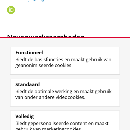
O
R
C
I
D
Nevenwerkzaamheden
Zeilinstructeur
Functioneel
Zeil- Surfschool Zuidlaardermeer
Biedt de basisfuncties en maakt gebruik van
geanonimiseerde cookies.
F
L
R
I
Y
Volg de RUG
a
i
S
n
o
Standaard
c
n
S
s
u
Biedt de optimale werking en maakt gebruik
e
k
-
t
T
Studiekiezers
van onder andere videocookies.
b
e
f
a
u
Maatschappij/bedrijven
o
d
e
g
b
o
I
e
r
e
Alumni
k
n
d
a
-
Volledig
p
-
R
m
k
Biedt gepersonaliseerde content en maakt
Over ons
a
p
i
-
a
gebruik van marketingcookies.