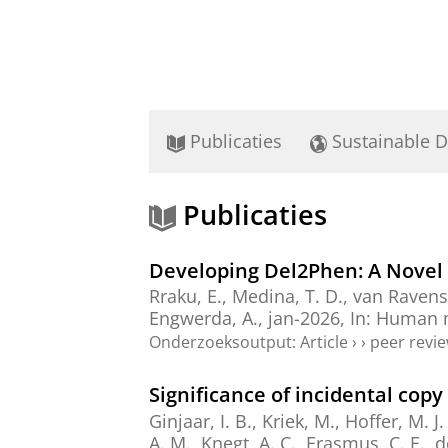
Publicaties
Sustainable 
Publicaties
Developing Del2Phen: A Novel
Rraku, E.
,
Medina, T. D.
,
van Ravensw
Engwerda, A.
,
jan-2026
,
In:
Human m
Onderzoeksoutput
:
Article
›
›
peer revi
Significance of incidental co
Ginjaar, I. B., Kriek, M., Hoffer, M. 
A. M., Knegt, A. C., Erasmus, C. E.,