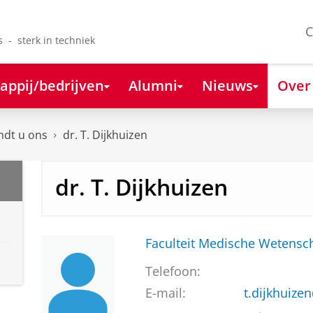
C
s - sterk in techniek
appij/bedrijven
Alumni
Nieuws
Over
ndt u ons
dr. T. Dijkhuizen
dr. T. Dijkhuizen
Faculteit Medische Weten
Telefoon:
E-mail:
t.dijkhuiz