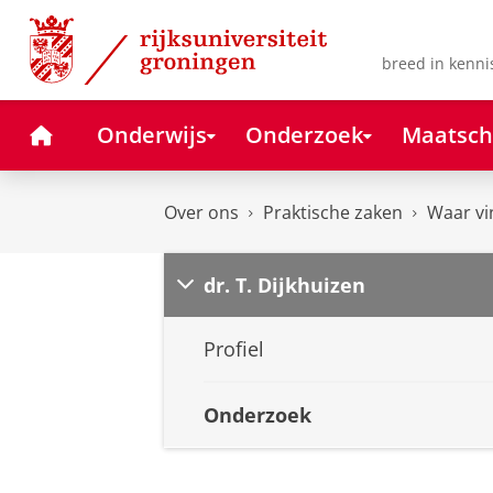
Skip
Skip
to
to
Content
Navigation
breed in kenni
Home
Onderwijs
Onderzoek
Maatsch
Over ons
Praktische zaken
Waar vi
dr. T. Dijkhuizen
Profiel
Onderzoek