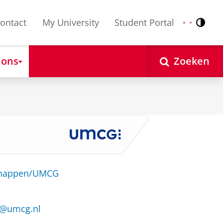
ontact
My University
Student Portal
Contr
Nederlands
English
 ons
Zoeken
schappen/UMCG
en@umcg.nl