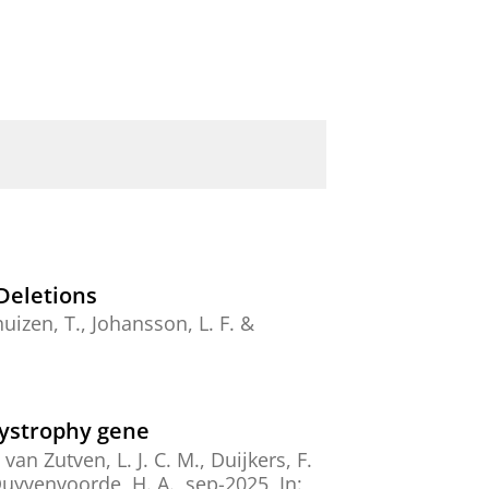
Deletions
huizen, T.
,
Johansson, L. F.
&
dystrophy gene
 van Zutven, L. J. C. M., Duijkers, F.
uyvenvoorde, H. A.,
sep-2025
,
In: