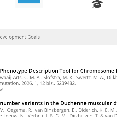
R
e
s
e
a
r
Development Goals
c
h
P
o
r
t
 Phenotype Description Tool for Chromosome 
a
aaij-Arts, C. M. A.
,
Slofstra, M. K.
,
Swertz, M. A.
,
Dijk
l
utation.
2026
,
1
,
12 blz.
, 5239482.
ew
py number variants in the Duchenne muscular 
J. V., Oegema, R., van Binsbergen, E., Diderich, K. E. M.,
 de Leeuw, N.,
Verheij, J. B. G. M.
,
Dijkhuizen, T.
& van D