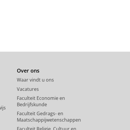
some 1
. C.
,
mrt-2023
,
In:
American Journal
ith mitral valve disease,
Over ons
Dijkhuizen, T.
,
Vos, Y. J.
, Rinne, T.,
Waar vindt u ons
stjens-Frederikse, W. S.
,
apr-2022
,
Vacatures
Faculteit Economie en
Bedrijfskunde
ijs
Faculteit Gedrags- en
&
van Ravenswaaij-Arts, C. M. A.
,
Maatschappijwetenschappen
Faculteit Religie, Cultuur en