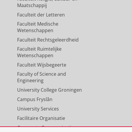
Maatschappij
Faculteit der Letteren
l valve disease,
Faculteit Medische
Dijkhuizen, T.
,
Vos, Y. J.
, Rinne, T.,
Wetenschappen
stjens-Frederikse, W. S.
,
nov-2021
,
Faculteit Rechtsgeleerdheid
Faculteit Ruimtelijke
Wetenschappen
Analyses of Patients with an
Faculteit Wijsbegeerte
Faculty of Science and
uizen, T.
, Cassiman, D., Witters, P.,
Engineering
 Ploeg, A. T., Bergsma, A. J. &
University College Groningen
nt.
17
,
blz. 337-348
12 blz.
Campus Fryslân
University Services
Facilitaire Organisatie
Corporate Communicatie