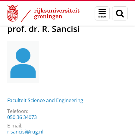
Skip
Skip
Over ons
prof. dr. R. Sancisi
Menu
Zoek
to
to
en
Content
Navigation
zoeken
prof. dr. R. Sancisi
Faculteit Science and Engineering
Telefoon:
050 36 34073
E-mail:
r.sancisi@rug.nl