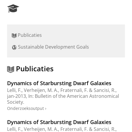
R
e
s
e
a
Publicaties
r
c
Sustainable Development Goals
h
P
o
r
Publicaties
t
a
Dynamics of Starbursting Dwarf Galaxies
l
Lelli, F.,
Verheijen, M. A.
,
Fraternali, F.
&
Sancisi, R.
,
jan-2013
,
In:
Bulletin of the American Astronomical
Society.
Onderzoeksoutput
›
Dynamics of Starbursting Dwarf Galaxies
Lelli, F.,
Verheijen, M. A.
,
Fraternali, F.
&
Sancisi, R.
,