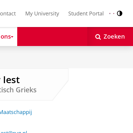
ontact
My University
Student Portal
Contr
Nederlands
English
 ons
Zoeken
 Iest
isch Grieks
 Maatschappij