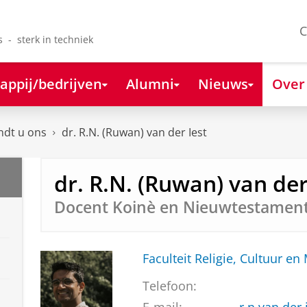
C
s - sterk in techniek
appij/bedrijven
Alumni
Nieuws
Over
ndt u ons
dr. R.N. (Ruwan) van der Iest
dr. R.N. (Ruwan) van der
Docent Koinè en Nieuwtestament
Faculteit Religie, Cultuur en
Telefoon: