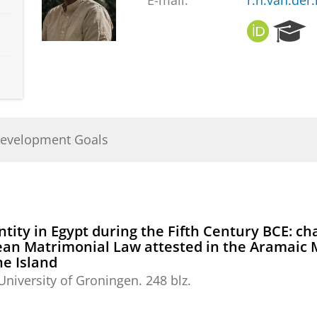
E-mail:
r.n.van.der
O
R
R
e
C
s
I
e
D
a
r
c
h
Development Goals
P
o
r
t
a
ntity in Egypt during the Fifth Century BCE: ch
l
dean Matrimonial Law attested in the Aramaic
e Island
University of Groningen
.
248 blz.