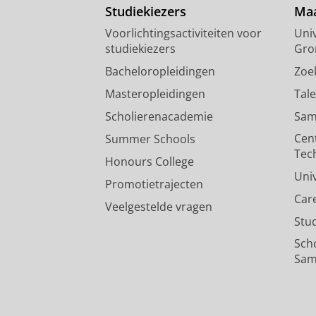
Studiekiezers
Maa
Voorlichtingsactiviteiten voor
Univ
studiekiezers
Gro
Bacheloropleidingen
Zoe
Masteropleidingen
Tal
Scholierenacademie
Sam
Cen
Summer Schools
Tec
Honours College
Uni
Promotietrajecten
Car
Veelgestelde vragen
Stu
Sch
Sam