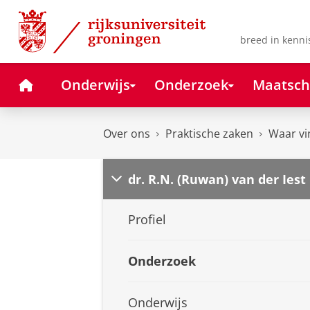
Skip
Skip
to
to
Content
Navigation
breed in kenni
Home
Onderwijs
Onderzoek
Maatsch
Over ons
Praktische zaken
Waar vi
dr. R.N. (Ruwan) van der Iest
Profiel
Onderzoek
Onderwijs