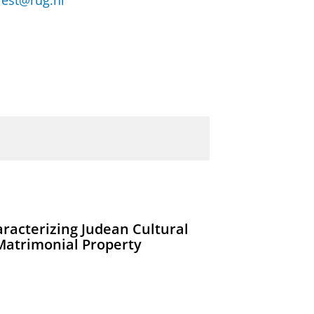
.iest@rug.nl
aracterizing Judean Cultural
 Matrimonial Property