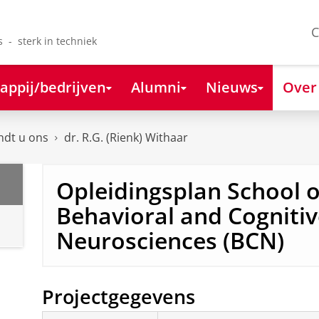
C
s - sterk in techniek
appij/bedrijven
Alumni
Nieuws
Over
ndt u ons
dr. R.G. (Rienk) Withaar
Opleidingsplan School o
Behavioral and Cognitiv
Neurosciences (BCN)
Projectgegevens