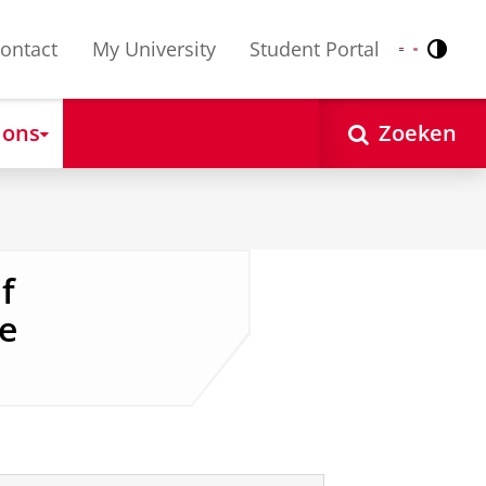
ontact
My University
Student Portal
Contr
Nederlands
English
 ons
Zoeken
f
e