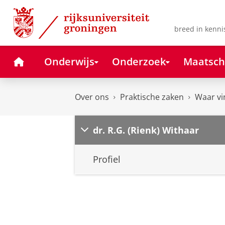
Skip
Skip
to
to
Content
Navigation
breed in kenni
Home
Onderwijs
Onderzoek
Maatsch
Over ons
Praktische zaken
Waar vi
dr. R.G. (Rienk) Withaar
Profiel