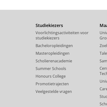
Studiekiezers
Maa
Voorlichtingsactiviteiten voor
Univ
studiekiezers
Gro
Bacheloropleidingen
Zoe
Masteropleidingen
Tal
Scholierenacademie
Sam
Cen
Summer Schools
Tec
Honours College
Uni
Promotietrajecten
Car
Veelgestelde vragen
Stu
Sch