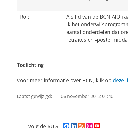
Rol:
Als lid van de BCN AIO-r
ik het onderwijsprogram
aantal onderdelen dat o
retraites en -postermidd
Toelichting
Voor meer informatie over BCN, klik op
deze l
Laatst gewijzigd:
06 november 2012 01:40
F
L
R
I
Y
Volg de RUG