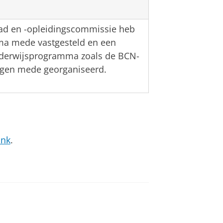
aad en -opleidingscommissie heb
ma mede vastgesteld en een
nderwijsprogramma zoals de BCN-
agen mede georganiseerd.
ink
.