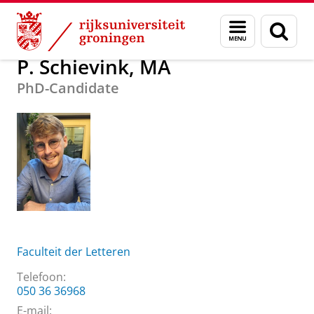
Skip
Skip
Over ons
P. Schievink, MA
Menu
Zoek
to
to
en
Content
Navigation
zoeken
P. Schievink, MA
PhD-Candidate
Faculteit der Letteren
Telefoon:
050 36 36968
E-mail: