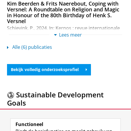
Kim Beerden & Frits Naerebout, Coping with
Versnel: A Roundtable on Religion and Magic
in Honour of the 80th Birthday of Henk S.
Versnel
Schievink, P.
,
2024
,
In:
Kernos : revue internationale
et pluridisciplinaire de religion grècque antique.
37
,
Lees meer
blz. 458-459
2 blz.
Onderzoeksoutput
›
Alle (6) publicaties
Asklepieion of Kos
Schievink, P.
,
2023
,
Database of Religious History.
Bekijk volledig onderzoeksprofiel
University of British Columbia Press
,
29 blz.
Onderzoeksoutput
›
Complex Asklepieia
Sustainable Development
Schievink, P.
,
2023
Goals
Onderzoeksoutput
›
Meer informatie over de
Sustainable Development
Creating complex sacred spaces: Experience,
Functioneel
Goals.
agency and multivocality in Hellenistic
Asklepieia (fourth-first century BC)