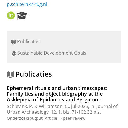
p.schievink@rug.nl
O
R
R
e
C
s
I
e
D
a
Publicaties
r
c
Sustainable Development Goals
h
P
o
r
Publicaties
t
a
Ephemeral rituals and urban timescapes:
l
Family ties and object biography at the
Asklepieia of Epidauros and Pergamon
Schievink, P.
&
Williamson, C.
,
jul-2025
,
In:
Journal of
Urban Archaeology.
12
,
1
,
blz. 71-102
32 blz.
Onderzoeksoutput
:
Article
›
›
peer review