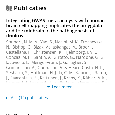
Publicaties
Integrating GWAS meta-analysis with human
brain cell mapping implicates the amygdala
and the midbrain in the pathogenesis of
tinnitus
Shubert, N. M. A.
, Yao, S., Naeini, M. K., Trpchevska,
N., Bishop, C., Bizaki-Vallaskangas, A., Broer, L.,
Castellana, F., Christensen, K., Hjelmborg, J. V. B.,
Concas, M. P., Santin, A., Girotto, G., Nardone, G. G.,
Iacoviello, L., Mengel-From, J., Gallagher, S.,
Gudjonsson, A., Gudnason, V. & Heard-Costa, N. L.,
Seshadri, S., Hoffman, H. J., Li, C.-M., Kaprio, J., Rämö,
J., Saarentaus, E., Kettunen, J., Krebs, K., Kähler, A. K.,
Launer, L. J., Leonard, H., Nalls, M. A., Magnusson, P.
Lees meer
K. E., van Meurs, J., Milani, L., Mäkitie, A., Oosterloo, B.
C., Nygaard, M., Palviainen, T., Pratt, S., Quaranta, N.,
Alle (12) publicaties
Sardone, R., Satizabal, C. L., Schweinfurth, J. M.,
Shiroma, E., Simonsick, E., Spankovich, C., Sullivan, P.
F., Goedegebure, A., Nagtegaal, A. P.,
Pyott, S. J.
,
Cederroth, C. R., Freidin, M. B. & Williams, F. M.
,
1-