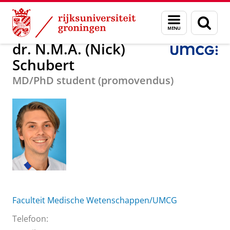
Skip
Skip
Over ons
dr. N.M.A. (Nick) Schubert
Menu
Zoek
to
to
en
Content
Navigation
zoeken
dr. N.M.A. (Nick)
Schubert
MD/PhD student (promovendus)
Faculteit Medische Wetenschappen/UMCG
Telefoon: