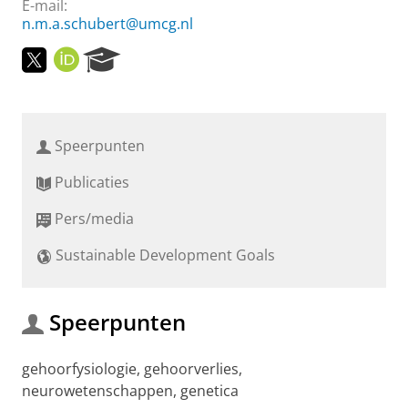
E-mail:
n.m.a.schubert@umcg.nl
T
O
R
w
R
e
i
C
s
t
I
e
t
D
a
Speerpunten
e
r
r
c
Publicaties
h
P
Pers/media
o
r
Sustainable Development Goals
t
a
l
Speerpunten
gehoorfysiologie, gehoorverlies,
neurowetenschappen, genetica