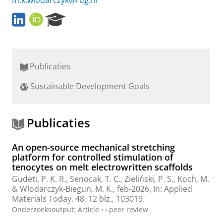
m.k.wlodarczyk@rug.nl
L
O
R
i
R
e
n
C
s
k
I
e
e
D
a
Publicaties
d
r
i
c
Sustainable Development Goals
n
h
P
P
r
o
o
r
Publicaties
f
t
i
a
An open-source mechanical stretching
l
l
platform for controlled stimulation of
e
tenocytes on melt electrowritten scaffolds
Gudeti, P. K. R., Senocak, T. C.,
Zieliński, P. S.
, Koch, M.
&
Włodarczyk-Biegun, M. K.
,
feb-2026
,
In:
Applied
Materials Today.
48
,
12 blz.
, 103019.
Onderzoeksoutput
:
Article
›
›
peer review