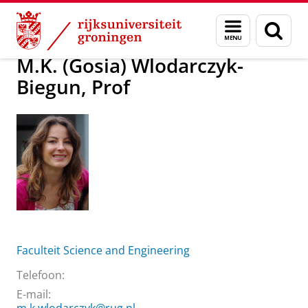
Skip
Skip
M.K. (Gosia) Wlodarczyk-Biegun, Prof
Menu
Zoek
to
to
en
Content
Navigation
zoeken
M.K. (Gosia) Wlodarczyk-
Biegun, Prof
Faculteit Science and Engineering
Telefoon:
E-mail: