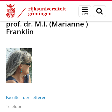
Skip
Skip
Over ons
prof. dr. M.I. (Marianne ) Franklin
Menu
Zoek
to
to
en
Content
Navigation
zoeken
prof. dr. M.I. (Marianne )
Franklin
Faculteit der Letteren
Telefoon: