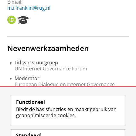
E-mail:
m.i.franklin@rug.nl
O
R
R
e
C
s
I
e
D
a
Nevenwerkzaamheden
r
c
h
Lid van stuurgroep
P
UN Internet Governance Forum
o
Moderator
r
European Dialogue on Internet Governance
t
(EuroDIG)
a
l
Kernlid
Functioneel
Digital Constitutionalism Network
Biedt de basisfuncties en maakt gebruik van
geanonimiseerde cookies.
F
L
R
I
Y
Volg de RUG
a
i
S
n
o
Standaard