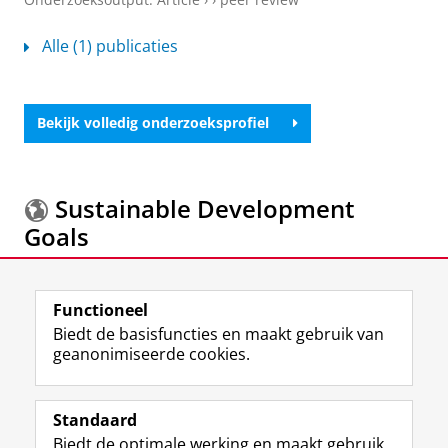
Alle (1) publicaties
Bekijk volledig onderzoeksprofiel
Sustainable Development
Goals
Meer informatie over de
Sustainable Development
Functioneel
Goals.
Biedt de basisfuncties en maakt gebruik van
geanonimiseerde cookies.
F
L
R
I
Y
Volg de RUG
a
i
S
n
o
Standaard
c
n
S
s
u
Biedt de optimale werking en maakt gebruik