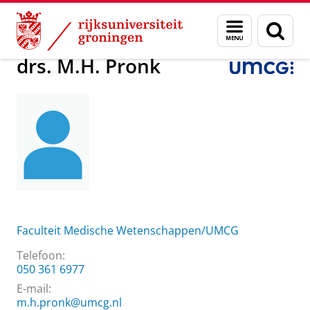
Skip
Skip
Over ons
drs. M.H. Pronk
Menu
Zoek
to
to
en
Content
Navigation
zoeken
drs. M.H. Pronk
Faculteit Medische Wetenschappen/UMCG
Telefoon:
050 361 6977
E-mail:
m.h.pronk@umcg.nl