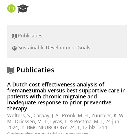
O
R
R
e
C
s
I
e
D
a
Publicaties
r
c
Sustainable Development Goals
h
P
o
r
Publicaties
t
a
A Dutch cost-effectiveness analysis of
l
fremanezumab versus best supportive care in
patients with chronic migraine and
inadequate response to prior preventive
therapy
Wolters, S.
, Carpay, J. A.,
Pronk, M. H.
, Zuurbier, K. W.
M., Driessen, M. T., Lyras, L. &
Postma, M. J.
,
24-jun-
2024
,
In:
BMC NEUROLOGY.
24
,
1
,
12 blz.
, 214.
Onderzoeksoutput
:
Article
›
›
peer review