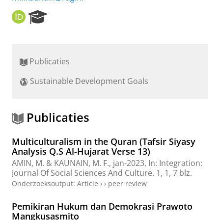
O
R
R
e
C
s
I
e
D
a
Publicaties
r
c
Sustainable Development Goals
h
P
o
r
Publicaties
t
a
Multiculturalism in the Quran (Tafsir Siyasy
l
Analysis Q.S Al-Hujarat Verse 13)
AMIN, M. &
KAUNAIN, M. F.
,
jan-2023
,
In:
Integration:
Journal Of Social Sciences And Culture.
1
,
1
,
7 blz.
Onderzoeksoutput
:
Article
›
›
peer review
Pemikiran Hukum dan Demokrasi Prawoto
Mangkusasmito