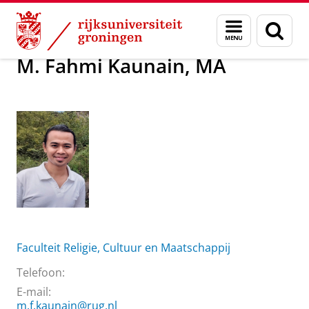
Skip
Skip
Over ons
M. Fahmi Kaunain, MA
Menu
Zoek
to
to
en
Content
Navigation
zoeken
M. Fahmi Kaunain, MA
Faculteit Religie, Cultuur en Maatschappij
Telefoon:
E-mail:
m.f.kaunain@rug.nl