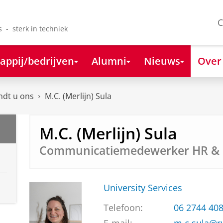
C
s - sterk in techniek
appij/bedrijven
Alumni
Nieuws
Over
ndt u ons
M.C. (Merlijn) Sula
M.C. (Merlijn) Sula
Communicatiemedewerker HR & 
University Services
Telefoon:
06 2744 40