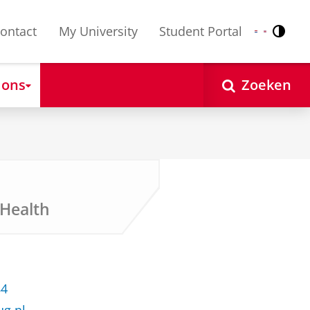
ontact
My University
Student Portal
Contr
Nederlands
English
 ons
Zoeken
Health
84