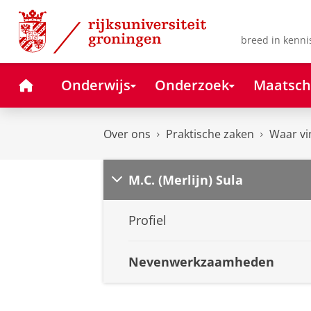
Skip
Skip
to
to
Content
Navigation
breed in kenni
Home
Onderwijs
Onderzoek
Maatsch
Over ons
Praktische zaken
Waar vi
M.C. (Merlijn) Sula
Profiel
Nevenwerkzaamheden