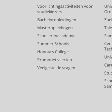
Voorlichtingsactiviteiten voor
Univ
studiekiezers
Gro
Bacheloropleidingen
Zoe
Masteropleidingen
Tal
Scholierenacademie
Sam
Cen
Summer Schools
Tec
Honours College
Uni
Promotietrajecten
Car
Veelgestelde vragen
Stu
Sch
Sam