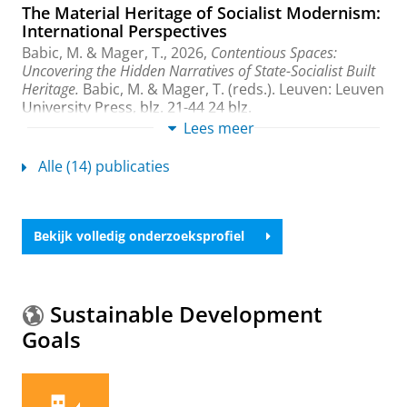
The Material Heritage of Socialist Modernism:
International Perspectives
Babic, M.
&
Mager, T.
,
2026
,
Contentious Spaces:
Uncovering the Hidden Narratives of State-Socialist Built
Heritage.
Babic, M. & Mager, T. (reds.). Leuven:
Leuven
University Press
,
blz. 21-44
24 blz.
Onderzoeksoutput
›
›
peer review
Lees meer
Alle (14) publicaties
Building and re-building Journalism in Socialist
Yugoslavia
Petrovic, D.
,
Banjac, S.
,
Babic, M.
&
Broersma, M.
,
2025
, (Submitted).
Bekijk volledig onderzoeksprofiel
Onderzoeksoutput
›
Review: C. Bernhardt u.a. (Hg.): Between
Solidarity and Economic Constraints
Sustainable Development
Babic, M.
,
26-sep-2025
,
In:
Connections: A Journal for
Goals
Historians and Area Specialists.
3 blz.
Onderzoeksoutput
›