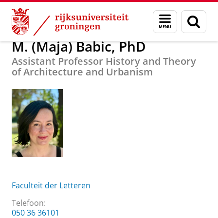
Skip
Skip
Over ons
M. (Maja) Babic, PhD
Menu
Zoek
to
to
en
Content
Navigation
zoeken
M. (Maja) Babic, PhD
Assistant Professor History and Theory
of Architecture and Urbanism
Faculteit der Letteren
Telefoon:
050 36 36101