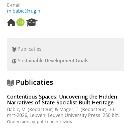
E-mail:
m.babic@rug.nl
H
O
R
o
R
e
m
C
s
e
I
e
p
D
a
Publicaties
a
r
g
c
Sustainable Development Goals
e
h
P
o
r
Publicaties
t
a
Contentious Spaces: Uncovering the Hidden
l
Narratives of State-Socialist Built Heritage
Babic, M.
(Redacteur) &
Mager, T.
(Redacteur),
30-
mrt-2026
, Leuven:
Leuven University Press
.
250 blz.
Onderzoeksoutput
›
›
peer review