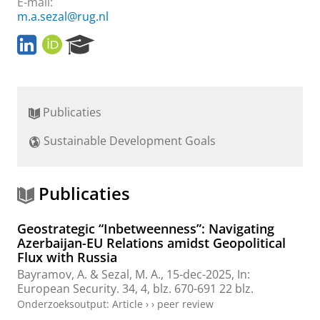
E-mail:
m.a.sezal@rug.nl
L
O
R
i
R
e
n
C
s
k
I
e
e
D
a
Publicaties
d
r
I
c
Sustainable Development Goals
n
h
P
o
r
Publicaties
t
a
Geostrategic “Inbetweenness”: Navigating
l
Azerbaijan-EU Relations amidst Geopolitical
Flux with Russia
Bayramov, A.
&
Sezal, M. A.
,
15-dec-2025
,
In:
European Security.
34
,
4
,
blz. 670-691
22 blz.
Onderzoeksoutput
:
Article
›
›
peer review