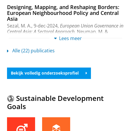
Designing, Mapping, and Reshaping Borders:
European Neighbourhood Policy and Central
Asia
Sezal, M. A.
,
9-dec-2024
,
European Union Governance in
Central Asia: A Sectoral Approach.
Neuman, M. &
Bayramov, A. (reds.).
Taylor & Francis Group
,
blz. 35-
Lees meer
52
18 blz.
Onderzoeksoutput
›
›
peer review
Alle (22) publicaties
Security-defence nexus in flux:
(De)securitisation of technology in the
Bekijk volledig onderzoeksprofiel
Netherlands
Sezal, M. A.
,
2023
,
In:
Defence Studies.
23
,
4
,
blz. 665-
686
22 blz.
Onderzoeksoutput
:
Article
›
›
peer review
Sustainable Development
Goals
Failing Forward: US Withdrawal and the
Increasing Role of the EU and China vis-à-vis
the Iran Nuclear Deal
Bayramov, A.
&
Sezal, M. A.
,
2022
,
Multilateralism at