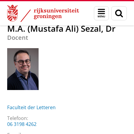
Skip
Skip
Over ons
M.A. (Mustafa Ali) Sezal, Dr
Menu
Zoek
to
to
en
Content
Navigation
zoeken
M.A. (Mustafa Ali) Sezal, Dr
Docent
Faculteit der Letteren
Telefoon:
06 3198 4262