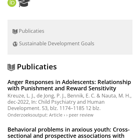
O
R
R
e
C
s
I
e
D
a
Publicaties
r
c
Sustainable Development Goals
h
P
o
r
Publicaties
t
a
Anger Responses in Adolescents: Relationship
l
with Punishment and Reward Sensitivity
Kreuze, L. J.
,
de Jong, P. J.
,
Bennik, E. C.
&
Nauta, M. H.
,
dec-2022
,
In:
Child Psychiatry and Human
Development.
53
,
blz. 1174–1185
12 blz.
Onderzoeksoutput
:
Article
›
›
peer review
Behavioral problems in anxious youth: Cross-
sectional and prospective associations with