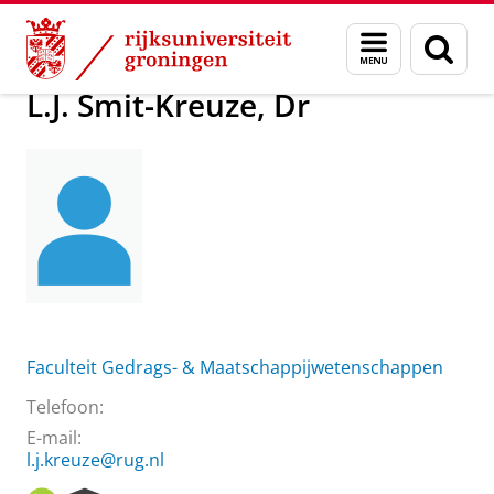
Skip
Skip
Over ons
L.J. Smit-Kreuze, Dr
Menu
Zoek
to
to
en
Content
Navigation
zoeken
L.J. Smit-Kreuze, Dr
Faculteit Gedrags- & Maatschappijwetenschappen
Telefoon:
E-mail:
l.j.kreuze@rug.nl