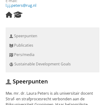
E-mail:
l.j.j.peters@rug.nl
H
R
o
e
m
s
e
e
p
a
Speerpunten
a
r
g
c
Publicaties
e
h
P
Pers/media
o
r
Sustainable Development Goals
t
a
l
Speerpunten
Mw. mr. dr. Laura Peters is als universitair docent
Straf- en strafprocesrecht verbonden aan de
Rijksuniversiteit Groningen. Haar belangrijkste