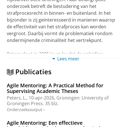
onderzoek betreft de bestudering van het
strafprocesrecht in binnen- en buitenland. In het
bijzonder is zij geïnteresseerd in manieren waarop
de effectiviteit van het strafproces kan worden
vergroot. Daarbij vormt de problematiek rondom
ondermijnende criminaliteit het vertrekpunt.
Peters sloot in 2005 (cum laude) de opleiding
Lees meer
Nederlands recht, met specialisatie strafrecht en
strafrechtsvergelijking af aan de Faculteit
Publicaties
Rechtsgeleerdheid van de Radboud Universiteit
Nijmegen. Tijdens haar studie was zij voorzitter van
Agile Mentoring: A Practical Method for
de strafrechtelijke studievereniging Dr. Nico Muller
Supervising Academic Theses
en redactielid van het Bulletineke Justitia van de
Peters, L.
,
10-apr-2026
, Groningen:
University of
Nijmeegse Juridische Faculteitsvereniging. Daarnaast
Groningen Press
.
35 blz.
studeerde zij in het kader van het
Onderzoeksoutput
›
Socratesprogramma van de Europese Unie een
collegejaar aan de Libera Università degli Studi
Agile Mentoring: Een effectieve