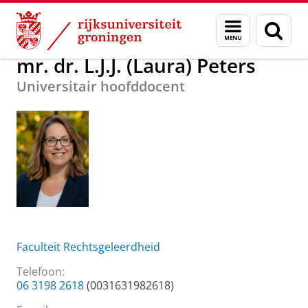
Skip
Skip
Over ons
mr. dr. L.J.J. (Laura) Peters
Menu
Zoek
to
to
en
Content
Navigation
zoeken
mr. dr. L.J.J. (Laura) Peters
Universitair hoofddocent
Faculteit Rechtsgeleerdheid
Telefoon:
06 3198 2618
(0031631982618)