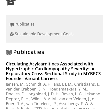
R
e
s
e
a
Publicaties
r
c
Sustainable Development Goals
h
P
o
r
Publicaties
t
a
Circulating Acylcarnitines Associated with
l
Hypertrophic Cardiomyopathy Severity: an
Exploratory Cross-Sectional Study in MYBPC3
Founder Variant Carriers
Jansen, M., Schmidt, A. F., Jans, J. J. M.,
Christiaans, I.
,
van der Crabben, S. N., Hoedemaekers, Y. M.,
Dooijes, D.,
Jongbloed, J. D. H.
,
Boven, L. G.
, Lekanne
Deprez, R. H., Wilde, A. A. M., van der Velden, J.,
de
Boer, R. A.
,
van Tintelen, J. P.
, Asselbergs, F. W. &
Baas, A. F.,
dec-2023
,
In:
Journal of cardiovascular