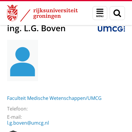
Skip
Skip
Over ons
ing. L.G. Boven
Menu
Zoek
to
to
en
Content
Navigation
zoeken
ing. L.G. Boven
Faculteit Medische Wetenschappen/UMCG
Telefoon:
E-mail:
l.g.boven@umcg.nl