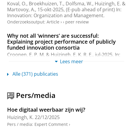
Koval, O.,
Broekhuizen, T.
, Dolfsma, W.,
Huizingh, E.
&
Martovoy, A.,
15-okt-2025
, (E-pub ahead of print)
In:
Innovation: Organization and Management.
Onderzoeksoutput
:
Article
›
›
peer review
Why not all ‘winners’ are successful:
Explaining project performance of publicly
funded innovation consortia
Croonen, E. P. M.
&
Huizingh, E. K. R. E.
,
jul-2025
,
In:
Technological Forecasting and Social Change.
216
,
15
Lees meer
blz.
, 124124.
Onderzoeksoutput
:
Article
›
›
peer review
Alle (371) publicaties
26th Special Issue for the ISPIM: Local
Innovation Eco-Systems for Global Impact
Pers/media
Tidd, J. (Redacteur),
Huizingh, E.
(Redacteur) & Conn,
S. (Redacteur),
nov-2024
,
In:
International Journal of
Hoe digitaal weerbaar zijn wij?
Innovation Management.
28
,
9 & 10
Huizingh, K.
22/12/2025
Onderzoeksoutput
›
›
peer review
Pers / media
:
Expert Comment
›
Editorial - 26th Special Issue for the ISPIM: