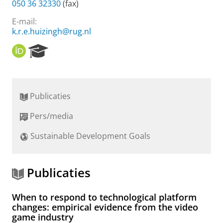
050 36 32330
(fax)
E-mail:
k.r.e.huizingh@rug.nl
O
R
R
e
C
s
I
e
D
a
Publicaties
r
c
Pers/media
h
P
Sustainable Development Goals
o
r
t
a
Publicaties
l
When to respond to technological platform
changes: empirical evidence from the video
game industry