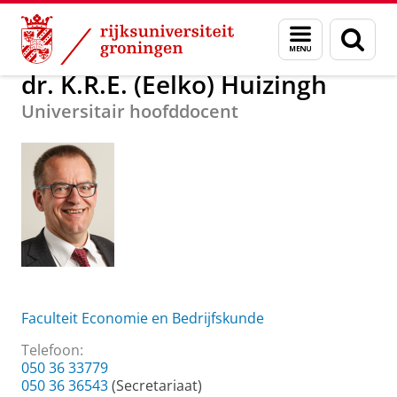
Skip
Skip
Over ons
dr. K.R.E. (Eelko) Huizingh
Menu
Zoek
to
to
en
Content
Navigation
zoeken
dr. K.R.E. (Eelko) Huizingh
Universitair hoofddocent
Faculteit Economie en Bedrijfskunde
Telefoon:
050 36 33779
050 36 36543
(Secretariaat)