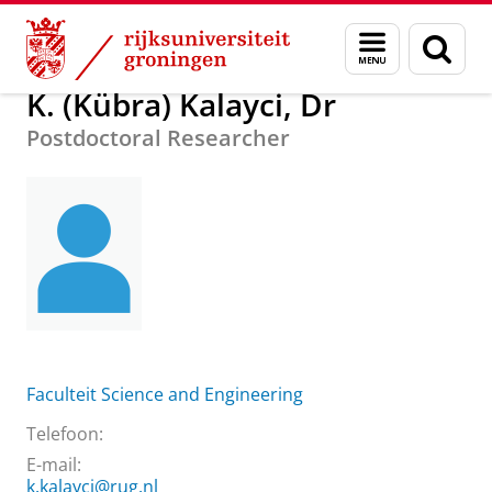
Skip
Skip
Over ons
K. (Kübra) Kalayci, Dr
Menu
Zoek
to
to
en
Content
Navigation
zoeken
K. (Kübra) Kalayci, Dr
Postdoctoral Researcher
Faculteit Science and Engineering
Telefoon:
E-mail:
k.kalayci@rug.nl