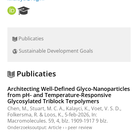
O
R
R
e
C
s
I
e
D
a
Publicaties
r
c
Sustainable Development Goals
h
P
o
r
Publicaties
t
a
Architecting Well-Defined Glyco-Nanoparticles
l
from pH- and Temperature-Responsive
Glycosylated Triblock Terpolymers
Chen, M.
,
Stuart, M. C. A.
,
Kalayci, K.
, Voet, V. S. D.,
Folkersma, R. &
Loos, K.
,
5-feb-2026
,
In:
Macromolecules.
59
,
4
,
blz. 1909-1917
9 blz.
Onderzoeksoutput
:
Article
›
›
peer review