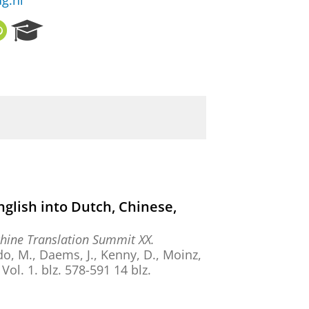
ug.nl
O
R
R
e
C
s
I
e
D
a
r
c
h
P
o
r
t
nglish into Dutch, Chinese,
a
l
hine Translation Summit XX.
aido, M., Daems, J., Kenny, D., Moinz,
,
Vol. 1
.
blz. 578-591
14 blz.