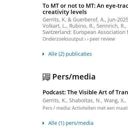
To MT or not to MT: An eye-tra
creativity levels
Gerrits, K.
&
Guerberof, A.
,
jun-202
Volkart, L., Rubino, R., Sennrich, R.
Switzerland:
European Association 
Onderzoeksoutput
›
›
peer review
Alle (2) publicaties
Pers/media
Podcast: The Visible Art of Tra
Gerrits, K.
,
Shaboltas, N.
,
Wang, X.
,
Pers / media
:
Activiteiten met een maat
Alle (1) pers/media