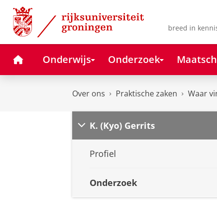
Skip
Skip
to
to
Content
Navigation
breed in kenni
Home
Onderwijs
Onderzoek
Maatsch
Over ons
Praktische zaken
Waar vi
K. (Kyo) Gerrits
Profiel
Onderzoek