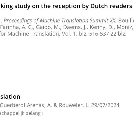
cking study on the reception by Dutch readers 
5
,
Proceedings of Machine Translation Summit XX.
Bouillo
, Farinha, A. C., Gaido, M., Daems, J., Kenny, D., Moniz,
for Machine Translation
,
Vol. 1
.
blz. 516-537
22 blz.
nslation
Guerberof Arenas, A.
&
Rouweler, L.
29/07/2024
schappelijk belang
›