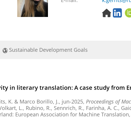
E-mail:
k.gerrits@r
H
L
o
i
m
n
e
k
p
e
a
d
Sustainable Development Goals
g
I
e
n
ty in literary translation: A case study from E
ts, K.
& Marco Borillo, J.,
jun-2025
,
Proceedings of Mac
., Volkart, L., Rubino, R., Sennrich, R., Farinha, A. C., G
erland:
European Association for Machine Translation