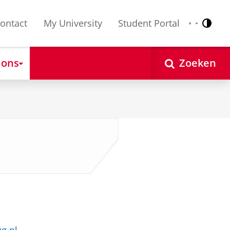
ontact
My University
Student Portal
Contr
Nederlands
English
 ons
Zoeken