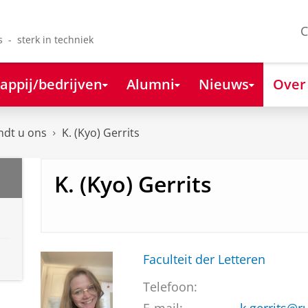
C
s - sterk in techniek
appij/bedrijven
Alumni
Nieuws
Over
ndt u ons
K. (Kyo) Gerrits
K. (Kyo) Gerrits
Faculteit der Letteren
Telefoon: