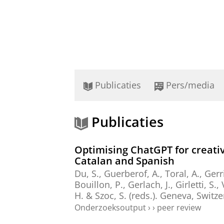
Publicaties
Pers/media
Publicaties
Optimising ChatGPT for creativi
Catalan and Spanish
Du, S.,
Guerberof, A.
, Toral, A.,
Gerri
Bouillon, P., Gerlach, J., Girletti, S
H. & Szoc, S. (reds.). Geneva, Switz
Onderzoeksoutput
›
›
peer review