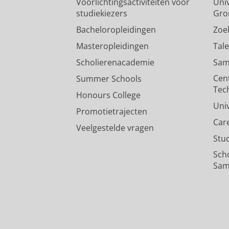
Voorlichtingsactiviteiten voor
Univ
studiekiezers
Gro
Bacheloropleidingen
Zoe
Masteropleidingen
Tal
Scholierenacademie
Sam
Cen
Summer Schools
Tec
Honours College
Uni
Promotietrajecten
Car
Veelgestelde vragen
Stu
Sch
Sam