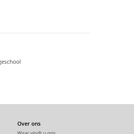
geschool
Over ons
Waar vindt u ons