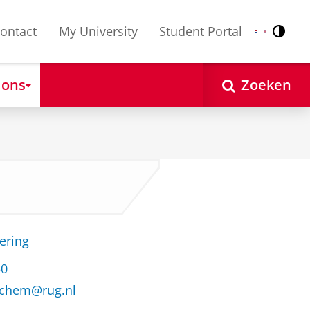
ontact
My University
Student Portal
Contr
Nederlands
English
 ons
Zoeken
ering
50
richem@rug.nl