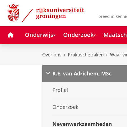
Skip
Skip
to
to
Content
Navigation
breed in kenni
Home
Onderwijs
Onderzoek
Maatsch
Over ons
Praktische zaken
Waar vi
K.E. van Adrichem, MSc
Profiel
Onderzoek
Nevenwerkzaamheden