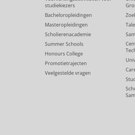
studiekiezers
Gro
Bacheloropleidingen
Zoe
Masteropleidingen
Tal
Scholierenacademie
Sam
Cen
Summer Schools
Tec
Honours College
Uni
Promotietrajecten
Car
Veelgestelde vragen
Stu
Sch
Sam