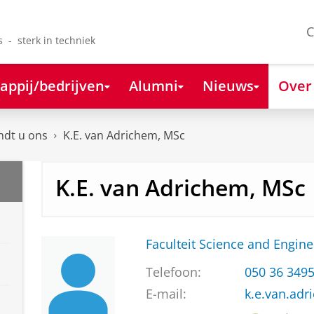
C
s - sterk in techniek
appij/bedrijven
Alumni
Nieuws
Over
ndt u ons
K.E. van Adrichem, MSc
K.E. van Adrichem, MSc
Faculteit Science and Engine
Telefoon:
050 36 349
E-mail:
k.e.van.ad