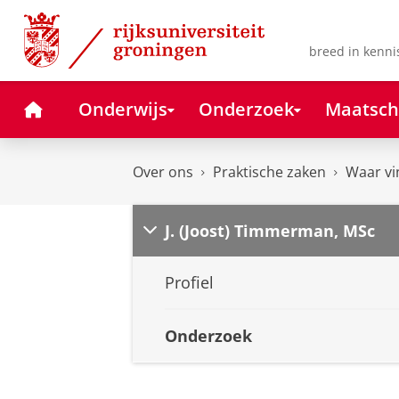
Skip
Skip
to
to
Content
Navigation
breed in kenni
Home
Onderwijs
Onderzoek
Maatsch
Over ons
Praktische zaken
Waar vi
J. (Joost) Timmerman, MSc
Profiel
Onderzoek