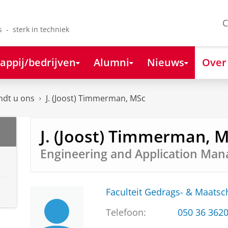
C
s - sterk in techniek
appij/bedrijven
Alumni
Nieuws
Over
ndt u ons
J. (Joost) Timmerman, MSc
J. (Joost) Timmerman, 
Engineering and Application Man
Faculteit Gedrags- & Maats
Telefoon:
050 36 362