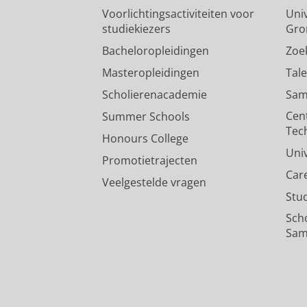
Voorlichtingsactiviteiten voor
Univ
studiekiezers
Gro
Bacheloropleidingen
Zoe
Masteropleidingen
Tal
Scholierenacademie
Sam
Cen
Summer Schools
Tec
Honours College
Uni
Promotietrajecten
Car
Veelgestelde vragen
Stu
Sch
Sam