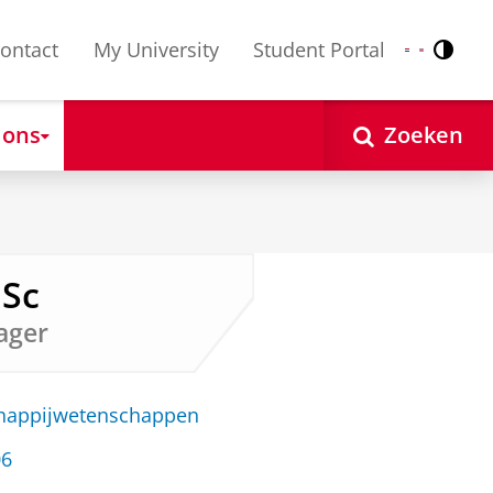
ontact
My University
Student Portal
Contr
Nederlands
English
 ons
Zoeken
MSc
ager
chappijwetenschappen
06