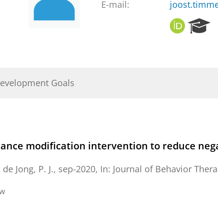
E-mail:
joost.timm
O
R
R
e
C
s
I
e
D
a
r
Development Goals
c
h
P
o
r
t
ance modification intervention to reduce nega
a
l
&
de Jong, P. J.
,
sep-2020
,
In:
Journal of Behavior Ther
ew