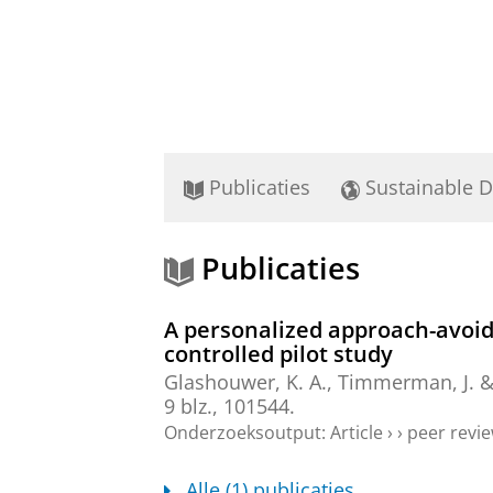
Publicaties
Sustainable 
Publicaties
A personalized approach-avoid
controlled pilot study
Glashouwer, K. A.
,
Timmerman, J.
9 blz.
, 101544.
Onderzoeksoutput
:
Article
›
›
peer revi
Alle (1) publicaties