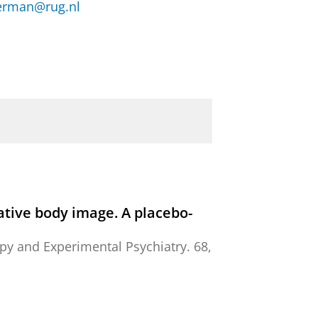
erman@rug.nl
tive body image. A placebo-
apy and Experimental Psychiatry.
68
,