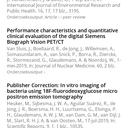
International Journal of Environmental Research and
Public Health.
16
,
17
,
17 blz.
, 3195.
Onderzoeksoutput
:
Article
›
›
peer review
Performance characteristics and quantitative
clinical evaluation of the digital Siemens
Biograph Vision PET/CT
Van Sluis, J.
,
Boellaard, R.
,
de Jong, J.
,
Willemsen, A.
,
Somasundaram, A.
, van Snick, P.,
Borra, R.
,
Dierckx,
R.
,
Stormezand, G.
,
Glaudemans, A.
&
Noordzij, W.
,
1-
mei-2019
,
In:
Journal of Nuclear Medicine.
60
,
2 blz.
Onderzoeksoutput
›
Publisher Correction: In vitro imaging of
bacteria using 18F-fluorodeoxyglucose micro
positron emission tomography
Heuker, M.
,
Sijbesma, J. W. A.
,
Aguilar Suárez, R.
,
de
Jong, J. R.
,
Boersma, H. H.
,
Luurtsema, G.
,
Elsinga, P.
H.
,
Glaudemans, A. W. J. M.
,
van Dam, G. M.
,
van Dijl, J.
M.
,
Slart, R. H. J. A.
&
van Oosten, M.
,
17-jul-2019
,
In:
Scientific Reports.
9
,
1
,
1 blz.
, 10535.