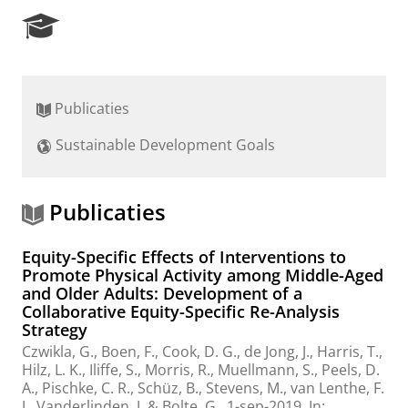
R
e
s
e
a
Publicaties
r
c
Sustainable Development Goals
h
P
o
r
Publicaties
t
a
Equity-Specific Effects of Interventions to
l
Promote Physical Activity among Middle-Aged
and Older Adults: Development of a
Collaborative Equity-Specific Re-Analysis
Strategy
Czwikla, G., Boen, F., Cook, D. G.,
de Jong, J.
, Harris, T.,
Hilz, L. K., Iliffe, S., Morris, R., Muellmann, S., Peels, D.
A., Pischke, C. R., Schüz, B.,
Stevens, M.
, van Lenthe, F.
J., Vanderlinden, J. & Bolte, G.,
1-sep-2019
,
In: