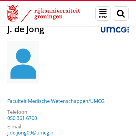
Skip
Skip
Over ons
J. de Jong
Menu
Zoek
to
to
en
Content
Navigation
zoeken
J. de Jong
Faculteit Medische Wetenschappen/UMCG
Telefoon:
050 361 6700
E-mail:
j.de.jong09@umcg.nl