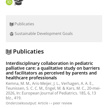
O
R
R
e
C
s
I
e
D
a
Publicaties
r
c
Sustainable Development Goals
h
P
o
r
Publicaties
t
a
Interdisciplinary collaboration in pediatric
l
palliative care: a qualitative study on barriers
and facilitators as perceived by parents and
healthcare professionals
Kemna, M. M.,
Aris-Meijer, J. L.
,
Verhagen, A. A. E.
,
Teunissen, S. C. C. M., Engel, M. & Kars, M. C.,
20-mei-
2026
,
In:
European Journal of Pediatrics.
185
,
6
,
13
blz.
, 419.
Onderzoeksoutput
:
Article
›
›
peer review