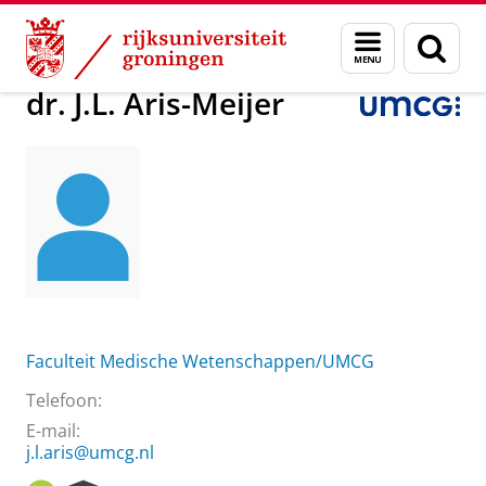
Skip
Skip
Over ons
dr. J.L. Aris-Meijer
Menu
Zoek
to
to
en
Content
Navigation
zoeken
dr. J.L. Aris-Meijer
Faculteit Medische Wetenschappen/UMCG
Telefoon:
E-mail:
j.l.aris@umcg.nl