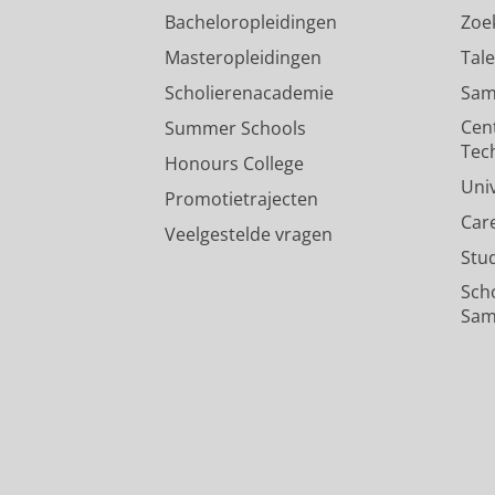
Bacheloropleidingen
Zoe
Masteropleidingen
Tal
Scholierenacademie
Sam
Cen
Summer Schools
Tec
Honours College
Uni
Promotietrajecten
Car
Veelgestelde vragen
Stu
Sch
Sam