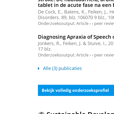
tablet in de acute fase na een 
De Cock, E., Batens, K.,
Feiken, J.
, H
Disorders.
89
,
blz. 106070
9 blz.
, 10
Onderzoeksoutput
:
Article
›
›
peer revi
Diagnosing Apraxia of Speech o
Jonkers, R.
,
Feiken, J.
&
Stuive, I.
,
20
17 blz.
Onderzoeksoutput
:
Article
›
›
peer revi
Alle (3) publicaties
Bekijk volledig onderzoeksprofiel