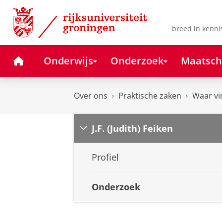
Skip
Skip
to
to
Content
Navigation
breed in kenni
Home
Onderwijs
Onderzoek
Maatsch
Over ons
Praktische zaken
Waar vi
J.F. (Judith) Feiken
Profiel
Onderzoek