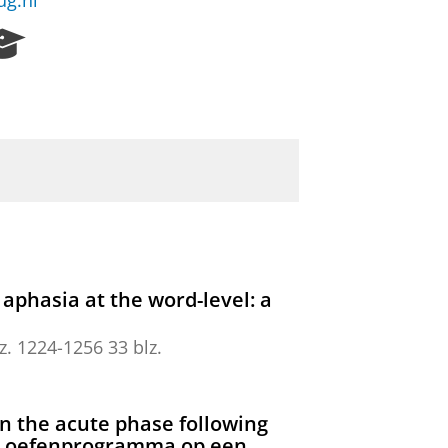
ug.nl
R
e
s
e
a
r
c
h
P
o
r
t
n aphasia at the word-level: a
a
l
lz. 1224-1256
33 blz.
 in the acute phase following
ie oefenprogramma op een