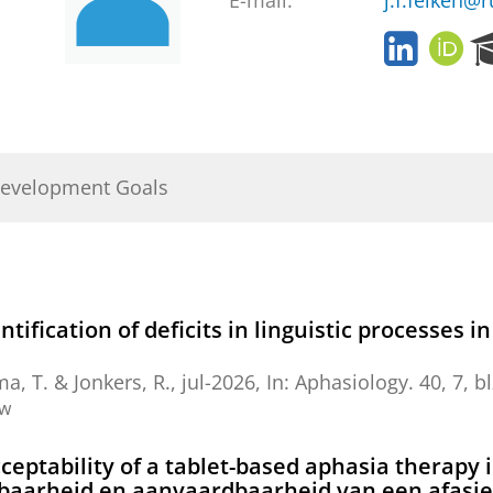
E-mail:
j.f.feiken@r
L
O
i
R
n
C
k
I
e
D
d
Development Goals
I
n
tification of deficits in linguistic processes i
ma, T. &
Jonkers, R.
,
jul-2026
,
In:
Aphasiology.
40
,
7
,
b
ew
acceptability of a tablet-based aphasia therapy
ikbaarheid en aanvaardbaarheid van een afas