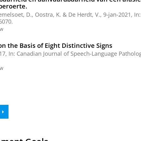
beroerte.
emelsoet, D., Oostra, K. & De Herdt, V.,
9-jan-2021
,
In
6070.
ew
n the Basis of Eight Distinctive Signs
17
,
In:
Canadian Journal of Speech-Language Patholo
ew