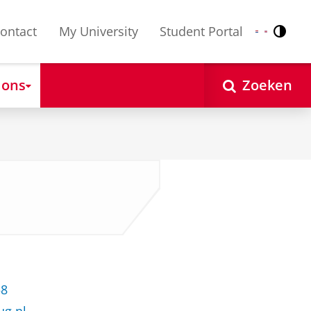
ontact
My University
Student Portal
Contr
Nederlands
English
 ons
Zoeken
58