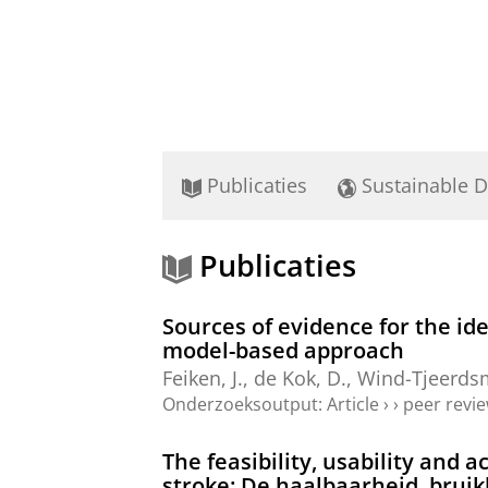
Publicaties
Sustainable 
Publicaties
Sources of evidence for the iden
model-based approach
Feiken, J.
,
de Kok, D.
, Wind-Tjeerds
Onderzoeksoutput
:
Article
›
›
peer revi
The feasibility, usability and 
stroke: De haalbaarheid, bru