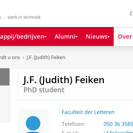
C
s - sterk in techniek
appij/bedrijven
Alumni
Nieuws
Over
ndt u ons
J.F. (Judith) Feiken
J.F. (Judith) Feiken
PhD student
Faculteit der Letteren
Telefoon:
050 36 358