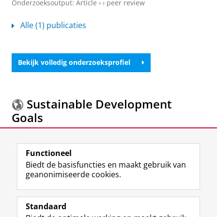
Onderzoeksoutput
:
Article
›
›
peer review
Alle (1) publicaties
Bekijk volledig onderzoeksprofiel
Sustainable Development
Goals
Meer informatie over de
Sustainable Development
Functioneel
Goals.
Biedt de basisfuncties en maakt gebruik van
geanonimiseerde cookies.
F
L
R
I
Y
Volg de RUG
a
i
S
n
o
Standaard
c
n
S
s
u