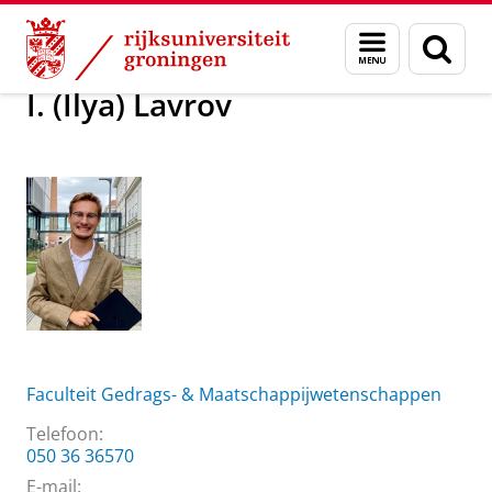
Skip
Skip
Over ons
I. (Ilya) Lavrov
Menu
Zoek
to
to
en
Content
Navigation
zoeken
I. (Ilya) Lavrov
Faculteit Gedrags- & Maatschappijwetenschappen
Telefoon:
050 36 36570
E-mail: