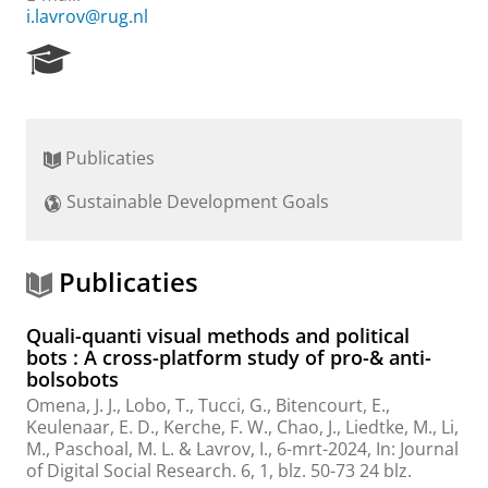
i.lavrov@rug.nl
R
e
s
e
a
Publicaties
r
c
Sustainable Development Goals
h
P
o
r
Publicaties
t
a
Quali-quanti visual methods and political
l
bots : A cross-platform study of pro-& anti-
bolsobots
Omena, J. J., Lobo, T., Tucci, G., Bitencourt, E.,
Keulenaar, E. D.
, Kerche, F. W., Chao, J., Liedtke, M., Li,
M., Paschoal, M. L. &
Lavrov, I.
,
6-mrt-2024
,
In:
Journal
of Digital Social Research.
6
,
1
,
blz. 50-73
24 blz.