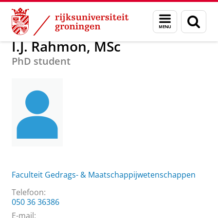
Skip
Skip
Over ons
I.J. Rahmon, MSc
Menu
Zoek
to
to
en
Content
Navigation
zoeken
I.J. Rahmon, MSc
PhD student
Faculteit Gedrags- & Maatschappijwetenschappen
Telefoon:
050 36 36386
E-mail: