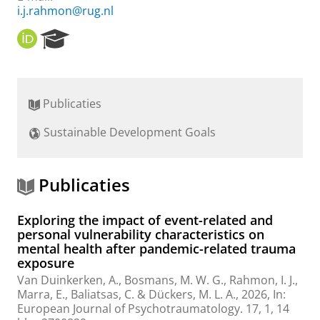
i.j.rahmon@rug.nl
O
R
R
e
C
s
I
e
D
a
Publicaties
r
c
Sustainable Development Goals
h
P
o
r
Publicaties
t
a
Exploring the impact of event-related and
l
personal vulnerability characteristics on
mental health after pandemic-related trauma
exposure
Van Duinkerken, A.
, Bosmans, M. W. G.,
Rahmon, I. J.
,
Marra, E., Baliatsas, C. &
Dückers, M. L. A.
,
2026
,
In:
European Journal of Psychotraumatology.
17
,
1
,
14