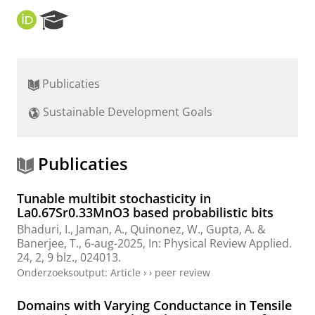
O
R
R
e
C
s
I
e
D
a
Publicaties
r
c
Sustainable Development Goals
h
P
o
r
Publicaties
t
a
Tunable multibit stochasticity in
l
La0.67⁢Sr0.33⁢Mn⁢O3 based probabilistic bits
Bhaduri, I.
,
Jaman, A.
, Quinonez, W.,
Gupta, A.
&
Banerjee, T.
,
6-aug-2025
,
In:
Physical Review Applied.
24
,
2
,
9 blz.
, 024013.
Onderzoeksoutput
:
Article
›
›
peer review
Domains with Varying Conductance in Tensile