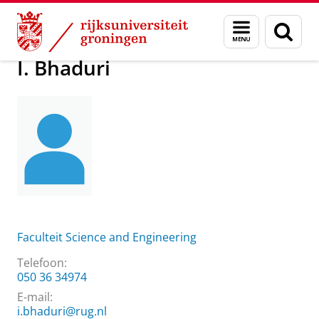
Skip
Skip
Over ons
I. Bhaduri
Menu
Zoek
to
to
en
Content
Navigation
zoeken
I. Bhaduri
Faculteit Science and Engineering
Telefoon:
050 36 34974
E-mail:
i.bhaduri@rug.nl