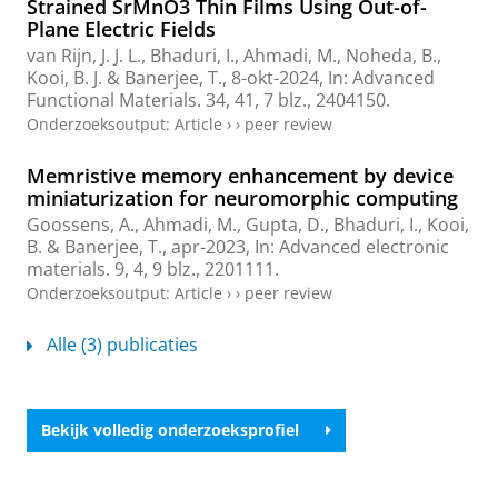
Strained SrMnO3 Thin Films Using Out-of-
Plane Electric Fields
van Rijn, J. J. L.
,
Bhaduri, I.
,
Ahmadi, M.
,
Noheda, B.
,
Kooi, B. J.
&
Banerjee, T.
,
8-okt-2024
,
In:
Advanced
Functional Materials.
34
,
41
,
7 blz.
, 2404150.
Onderzoeksoutput
:
Article
›
›
peer review
Memristive memory enhancement by device
miniaturization for neuromorphic computing
Goossens, A.
,
Ahmadi, M.
, Gupta, D.,
Bhaduri, I.
,
Kooi,
B.
&
Banerjee, T.
,
apr-2023
,
In:
Advanced electronic
materials.
9
,
4
,
9 blz.
, 2201111.
Onderzoeksoutput
:
Article
›
›
peer review
Alle (3) publicaties
Bekijk volledig onderzoeksprofiel