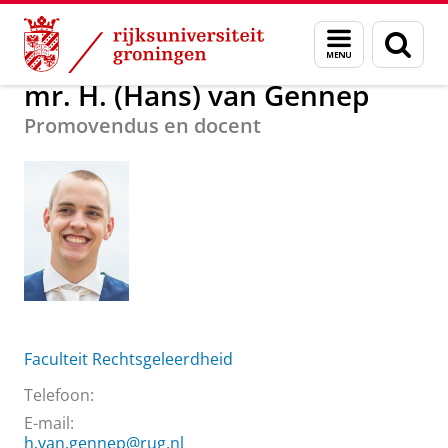
Skip
Skip
Over ons
mr. H. (Hans) van Gennep
Menu
Zoek
to
to
en
Content
Navigation
zoeken
mr. H. (Hans) van Gennep
Promovendus en docent
Faculteit Rechtsgeleerdheid
Telefoon:
E-mail:
h.van.gennep@rug.nl