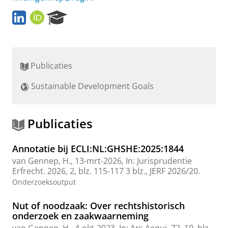
L
O
R
i
R
e
n
C
s
k
I
e
e
D
a
Publicaties
d
r
I
c
Sustainable Development Goals
n
h
P
o
r
Publicaties
t
a
Annotatie bij ECLI:NL:GHSHE:2025:1844
l
van Gennep, H.
,
13-mrt-2026
,
In:
Jurisprudentie
Erfrecht.
2026
,
2
,
blz. 115-117
3 blz.
, JERF 2026/20.
Onderzoeksoutput
Nut of noodzaak: Over rechtshistorisch
onderzoek en zaakwaarneming
van Gennep, H.
,
4-okt-2023
,
In:
Ars Aequi.
72
,
10
,
blz.