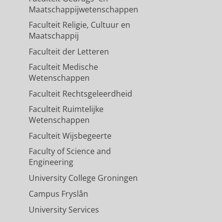
 triangulation
Maatschappijwetenschappen
018
,
In:
European Respiratory
Faculteit Religie, Cultuur en
Maatschappij
Faculteit der Letteren
OLD category
Faculteit Medische
pean Respiratory Journal.
52
,
3 blz.
Wetenschappen
Faculteit Rechtsgeleerdheid
Faculteit Ruimtelijke
er GOLD Category
Wetenschappen
Faculteit Wijsbegeerte
Faculty of Science and
Engineering
University College Groningen
Campus Fryslân
University Services