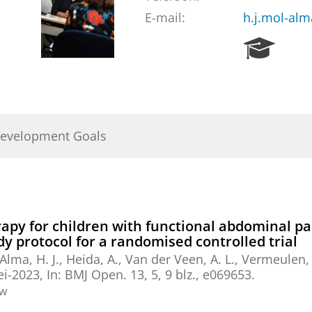
E-mail:
h.j.mol-al
R
e
s
e
a
r
Development Goals
c
h
P
o
r
t
y for children with functional abdominal pai
a
y protocol for a randomised controlled trial
l
Alma, H. J.
, Heida, A.,
Van der Veen, A. L.
,
Vermeulen, 
ei-2023
,
In:
BMJ Open.
13
,
5
,
9 blz.
, e069653.
ew