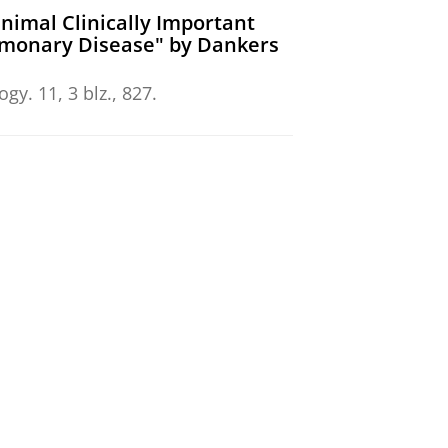
nimal Clinically Important
ulmonary Disease" by Dankers
ogy.
11
,
3 blz.
, 827.
Health Status Instruments in
fferences in COPD: an
ocks, J.
, Schultz, K. &
der Molen, T.
te Symptom Score and