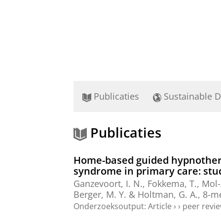
Publicaties
Sustainable 
Publicaties
Home-based guided hypnotherap
syndrome in primary care: stud
Ganzevoort, I. N.
,
Fokkema, T.
,
Mol-
Berger, M. Y.
&
Holtman, G. A.
,
8-m
Onderzoeksoutput
:
Article
›
›
peer revi