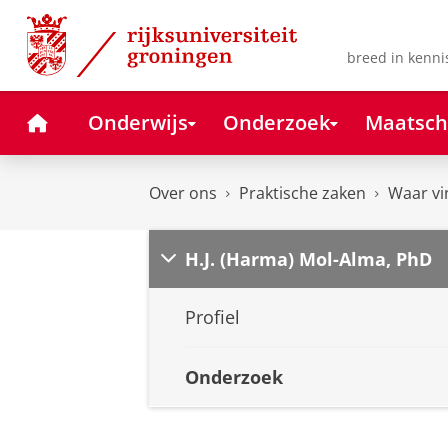
Skip
Skip
to
to
Content
Navigation
breed in kenni
Home
Onderwijs
Onderzoek
Maatsch
Over ons
Praktische zaken
Waar vi
H.J. (Harma) Mol-Alma, PhD
Profiel
Onderzoek