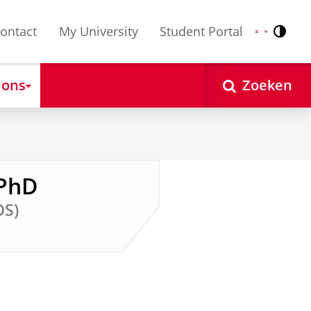
ontact
My University
Student Portal
Contr
Nederlands
English
 ons
Zoeken
 PhD
OS)