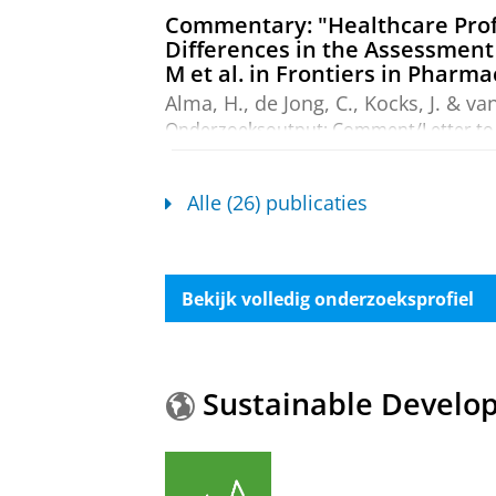
Commentary: "Healthcare Profe
Differences in the Assessment
M et al. in Frontiers in Pharma
Alma, H.
,
de Jong, C.
,
Kocks, J.
&
van
Onderzoeksoutput
:
Comment/Letter to 
Discovering the Dynamics of th
Alle (26) publicaties
Patients with Chronic Obstruc
Mol-Alma, H.
,
2020
, [Groningen]:
Un
Onderzoeksoutput
Bekijk volledig onderzoeksprofiel
Baseline health status and set
explorative study
Alma, H.
,
de Jong, C.
, Jelusic, D., W
Sustainable Develo
V.
,
dec-2019
,
In:
Journal of Clinical
Onderzoeksoutput
:
Article
›
›
peer revi
Determining the minimal impor