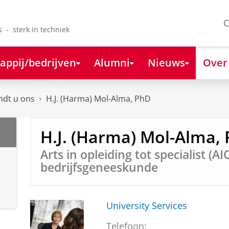
C
s - sterk in techniek
appij/bedrijven
Alumni
Nieuws
Over
ndt u ons
H.J. (Harma) Mol-Alma, PhD
H.J. (Harma) Mol-Alma,
Arts in opleiding tot specialist (AI
bedrijfsgeneeskunde
University Services
Telefoon: