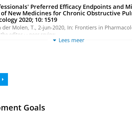
ssionals' Preferred Efficacy Endpoints and Mi
 of New Medicines for Chronic Obstructive P
cology 2020; 10: 1519
 der Molen, T.
,
2-jun-2020
,
In:
Frontiers in Pharmacol
the editor
›
›
peer review
Lees meer
e Minimal Clinically Important Difference of 
tive Pulmonary Disease
iversity of Groningen
.
269 blz.
ting impacted Minimal Clinically Important Di
ittmann, M., Schuler, M.,
Kollen, B. J.
,
Sanderman, R.
,
K
pment Goals
 Epidemiology.
116
,
blz. 49-61
13 blz.
ew
tant differences in the International Prosta