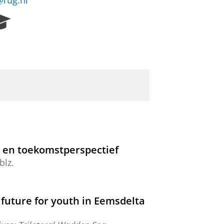
@rug.nl
R
e
s
e
a
r
c
h
P
o
r
t
d en toekomstperspectief
a
blz.
l
 future for youth in Eemsdelta