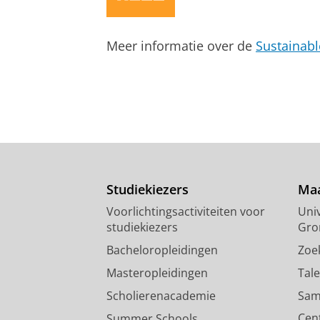
Hofstede, H.
,
8-jul-2014
,
In:
Journal
Onderzoeksoutput
:
Article
›
›
peer revi
Meer informatie over de
Sustainab
Studiekiezers
Maa
Voorlichtingsactiviteiten voor
Univ
studiekiezers
Gro
Bacheloropleidingen
Zoe
Masteropleidingen
Tal
Scholierenacademie
Sam
Cen
Summer Schools