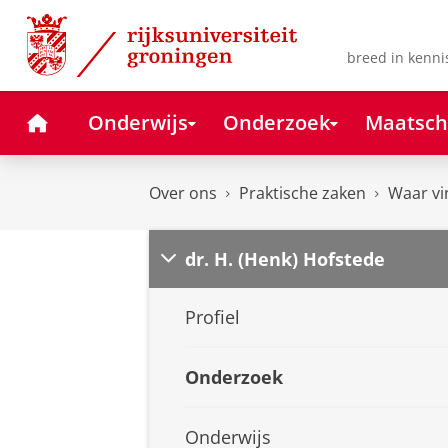
Skip
Skip
to
to
Content
Navigation
breed in kenni
Home
Onderwijs
Onderzoek
Maatsch
Over ons
Praktische zaken
Waar vi
dr. H. (Henk) Hofstede
Profiel
Onderzoek
Onderwijs