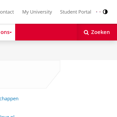
ontact
My University
Student Portal
Contr
Nederlands
English
 ons
Zoeken
schappen