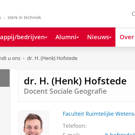
C
s - sterk in techniek
appij/bedrijven
Alumni
Nieuws
Over
ndt u ons
dr. H. (Henk) Hofstede
dr. H. (Henk) Hofstede
Docent Sociale Geografie
Faculteit Ruimtelijke Weten
Telefoon: