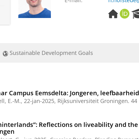
E-mail:
h.hofstede
H
O
o
R
m
C
e
I
p
D
a
Sustainable Development Goals
g
e
aar Campus Eemsdelta: Jongeren, leefbaarhei
ell, E.-M.
,
22-jan-2025
,
Rijksuniversiteit Groningen
.
44 
nterlands”: Reflections on liveability and the
ingen