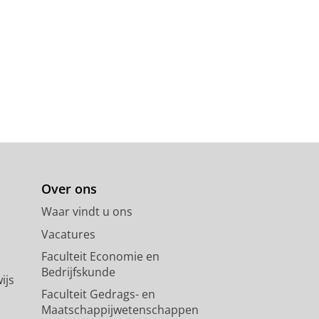
6-140
15 blz.
Over ons
Waar vindt u ons
Vacatures
Faculteit Economie en
Bedrijfskunde
ijs
Faculteit Gedrags- en
Maatschappijwetenschappen