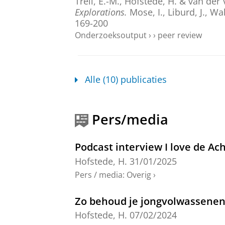
Trell, E.-M.
,
Hofstede, H.
&
van der 
Explorations.
Mose, I., Liburd, J., Wa
169-200
Onderzoeksoutput
›
›
peer review
Making sense of rural identiti
Hofstede, H.
,
apr-2024
,
In:
Journal o
Alle (10) publicaties
Onderzoeksoutput
:
Article
›
›
peer revi
Update - factsheet – zomer 20
Pers/media
Trell, E.-M.
,
van der Vaart, G.
&
Hofs
Onderzoeksoutput
›
Podcast interview I love de Ac
Hofstede, H.
31/01/2025
Beyond the (im)mobility and so
northwest Europe
Pers / media
:
Overig
›
Hofstede, H.
,
Salemink, K.
&
Haartse
Zo behoud je jongvolwassenen 
Onderzoeksoutput
:
Article
›
›
peer revi
Hofstede, H.
07/02/2024