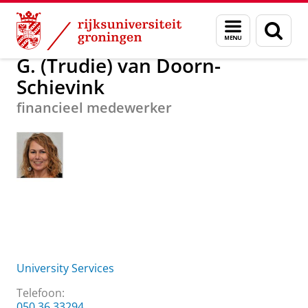
Skip
Skip
Over ons
G. (Trudie) van Doorn-Schievink
Menu
Zoek
to
to
en
Content
Navigation
zoeken
G. (Trudie) van Doorn-
Schievink
financieel medewerker
University Services
Telefoon:
050 36 33294