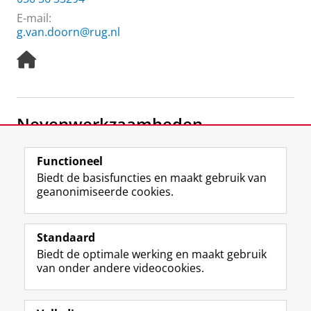
E-mail:
g.van.doorn@rug.nl
H
o
m
e
p
Nevenwerkzaamheden
a
g
e
Office manager
Functioneel
Rebacare BV
Biedt de basisfuncties en maakt gebruik van
geanonimiseerde cookies.
F
L
R
I
Y
Volg de RUG
a
i
S
n
o
Standaard
c
n
S
s
u
Biedt de optimale werking en maakt gebruik
e
k
-
t
T
Studiekiezers
van onder andere videocookies.
b
e
f
a
u
Maatschappij/bedrijven
o
d
e
g
b
o
I
e
r
e
Alumni