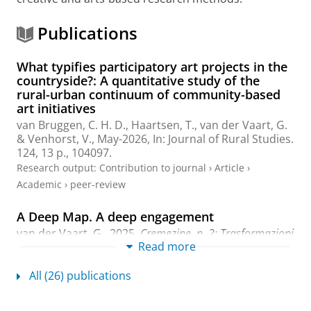
Publications
What typifies participatory art projects in the
countryside?: A quantitative study of the
rural-urban continuum of community-based
art initiatives
van Bruggen, C. H. D.
,
Haartsen, T.
,
van der Vaart, G.
&
Venhorst, V.
,
May-2026
,
In:
Journal of Rural Studies.
124
,
13 p.
, 104097.
Research output
:
Contribution to journal
›
Article
›
Academic
›
peer-review
A Deep Map. A deep engagement
van der Vaart, G.
,
2025
,
Cremezine, n. 2: Trasformazioni
Read more
Fare-immaginare la ricerca sociale.
Aisberg
,
p. 31-34
4
p.
All (26) publications
Research output
:
Chapter in Book/Report/Conference
proceeding
›
Chapter
›
Academic