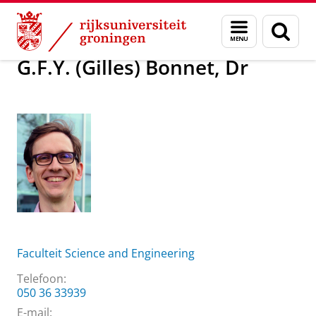
Skip
Skip
Over ons
G.F.Y. (Gilles) Bonnet, Dr
Menu
Zoek
to
to
en
Content
Navigation
zoeken
G.F.Y. (Gilles) Bonnet, Dr
Faculteit Science and Engineering
Telefoon:
050 36 33939
E-mail: