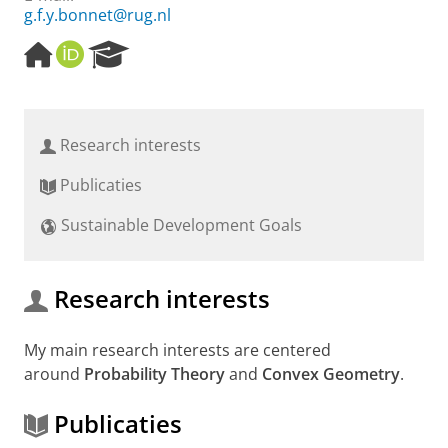
g.f.y.bonnet@rug.nl
H
O
R
o
R
e
m
C
s
e
I
e
p
D
a
Research interests
a
r
g
c
Publicaties
e
h
P
Sustainable Development Goals
o
r
t
a
Research interests
l
My main research interests are centered
around
Probability Theory
and
Convex Geometry
.
Publicaties