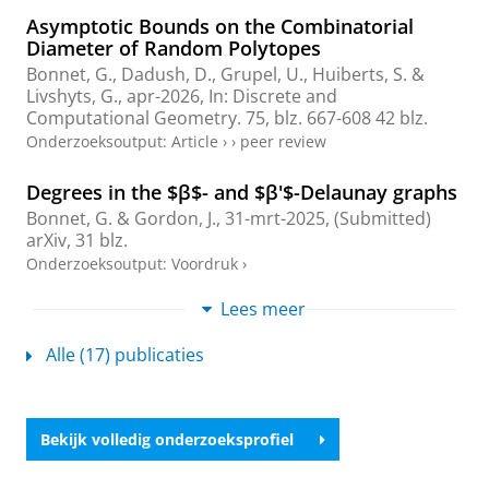
Asymptotic Bounds on the Combinatorial
Diameter of Random Polytopes
Bonnet, G.
, Dadush, D., Grupel, U., Huiberts, S. &
Livshyts, G.,
apr-2026
,
In:
Discrete and
Computational Geometry.
75
,
blz. 667-608
42 blz.
Onderzoeksoutput
:
Article
›
›
peer review
Degrees in the $β$- and $β'$-Delaunay graphs
Bonnet, G.
&
Gordon, J.
,
31-mrt-2025
, (Submitted)
arXiv
,
31 blz.
Onderzoeksoutput
:
Voordruk
›
Lees meer
Concentration inequalities for Poisson U-
statistics
Alle (17) publicaties
Bonnet, G.
& Gusakova, A.,
25-apr-2024
, (Submitted)
arXiv
,
48 blz.
Onderzoeksoutput
:
Voordruk
›
Bekijk volledig onderzoeksprofiel
Glasslike caging with random planes
Bonnet, G.
, Charbonneau, P. & Folena, G.,
22-feb-