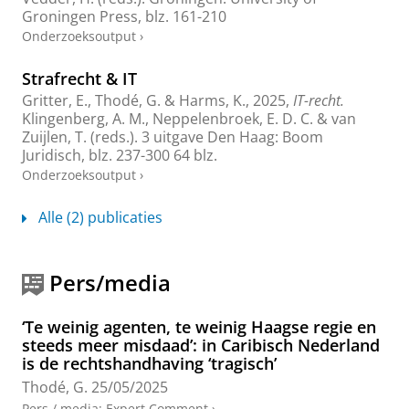
Groningen Press
,
blz. 161-210
Onderzoeksoutput
›
Strafrecht & IT
Gritter, E.
,
Thodé, G.
&
Harms, K.
,
2025
,
IT-recht.
Klingenberg, A. M., Neppelenbroek, E. D. C. & van
Zuijlen, T. (reds.).
3 uitgave
Den Haag:
Boom
Juridisch
,
blz. 237-300
64 blz.
Onderzoeksoutput
›
Alle (2) publicaties
Pers/media
‘Te weinig agenten, te weinig Haagse regie en
steeds meer misdaad’: in Caribisch Nederland
is de rechtshandhaving ‘tragisch’
Thodé, G.
25/05/2025
Pers / media
:
Expert Comment
›