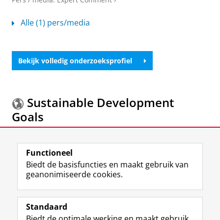
Alle (1) pers/media
Bekijk volledig onderzoeksprofiel
Sustainable Development
Goals
Meer informatie over de
Sustainable Development
Goals.
Functioneel
Biedt de basisfuncties en maakt gebruik van
geanonimiseerde cookies.
F
L
R
I
Y
Volg de RUG
a
i
S
n
o
Standaard
c
n
S
s
u
Biedt de optimale werking en maakt gebruik