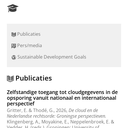
R
e
s
e
a
Publicaties
r
c
Pers/media
h
P
Sustainable Development Goals
o
r
t
a
Publicaties
l
Zelfstandige toegang tot cloudgegevens in de
opsporing vanuit nationaal en internationaal
perspectief
Gritter, E.
&
Thodé, G.
,
2026
,
De cloud en de
Nederlandse rechtsorde: Groningse perspectieven.
Klingenberg, A., Moyakine, E., Neppelenbroek, E. &
Vedder, H. (reds.). Groningen:
University of