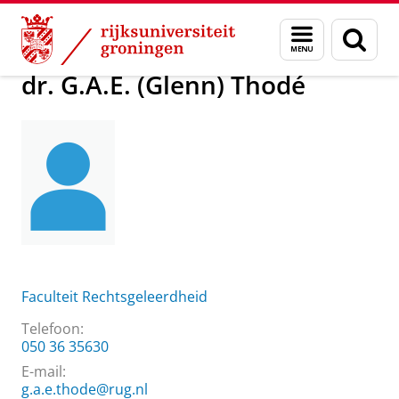
Skip
Skip
Over ons
dr. G.A.E. (Glenn) Thodé
Menu
Zoek
to
to
en
Content
Navigation
zoeken
dr. G.A.E. (Glenn) Thodé
Faculteit Rechtsgeleerdheid
Telefoon:
050 36 35630
E-mail:
g.a.e.thode@rug.nl