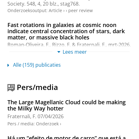
Society.
548
,
4
,
20 blz.
, stag768.
Onderzoeksoutput
:
Article
›
›
peer review
Fast rotations in galaxies at cosmic noon
indicate central concentration of stars, dark
matter, or massive black holes
Roman-Oliveira, F.
,
Rizzo, F.
&
Fraternali, F.
,
mrt-2026
,
In:
Monthly Notices of the Royal Astronomical
Lees meer
Society.
546
,
4
,
29 blz.
, stag213.
Onderzoeksoutput
:
Article
›
›
peer review
Alle (159) publicaties
Temperature asymmetry in the Milky Way’s
hot circumgalactic medium induced by the
Pers/media
Magellanic Clouds
Oprea, A.,
Fraternali, F.
,
Starkenburg, E.
, Tepper-
The Large Magellanic Cloud could be making
Garcia, T. & Bland-Hawthorn, J.,
apr-2026
,
In:
Monthly
the Milky Way hotter
Notices of the Royal Astronomical Society.
547
,
4
,
7
Fraternali, F.
07/04/2026
blz.
, stag319.
Onderzoeksoutput
:
Article
›
›
peer review
Pers / media
:
Onderzoek
›
ALMA survey of a massive node of the Cosmic
Há um “efeito de motor de carro” que está a