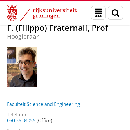
Skip
Skip
Over ons
F. (Filippo) Fraternali, Prof
Menu
Zoek
to
to
en
Content
Navigation
zoeken
F. (Filippo) Fraternali, Prof
Hoogleraar
Faculteit Science and Engineering
Telefoon:
050 36 34055
(Office)