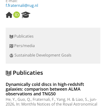
E-mail:
f.fraternali@rug.nl
H
O
R
o
R
e
m
C
s
e
I
e
p
D
a
Publicaties
a
r
g
c
Pers/media
e
h
P
Sustainable Development Goals
o
r
t
a
Publicaties
l
Dynamically cold discs in high-redshift
galaxies: comparison between ALMA
observations and TNG50
He, Y.
, Guo, Q.,
Fraternali, F.
,
Yang, H.
& Liao, S.,
jun-
2026
,
In:
Monthly Notices of the Royal Astronomical