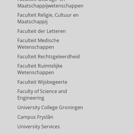
Maatschappijwetenschappen
Faculteit Religie, Cultuur en
Maatschappij
s of the National Academy of
Faculteit der Letteren
Faculteit Medische
Wetenschappen
of freshwater adaptation
Faculteit Rechtsgeleerdheid
Romundset, A. & Foote, A. D.,
11-
Faculteit Ruimtelijke
Wetenschappen
Faculteit Wijsbegeerte
Faculty of Science and
5
,
17 blz.
, e17275.
Engineering
University College Groningen
Campus Fryslân
University Services