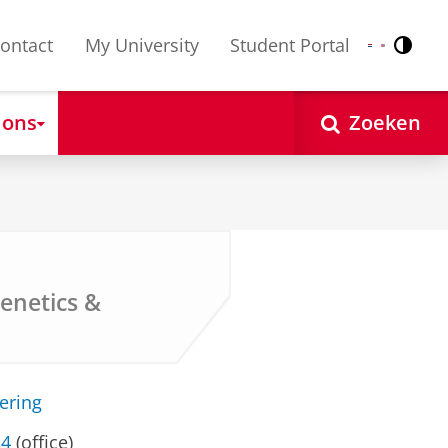
ontact
My University
Student Portal
Contr
Nederlands
English
 ons
Zoeken
enetics &
ering
24
(office)