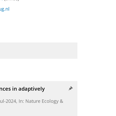
ug.nl
nces in adaptively
jul-2024
,
In:
Nature Ecology &