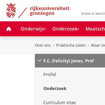
Skip
Skip
to
to
Content
Navigation
breed in kenni
Home
Onderwijs
Onderzoek
Maatsch
Over ons
Praktische zaken
Waar vi
F.C. (Felicity) Jones, Prof
Profiel
Onderzoek
Curriculum vitae