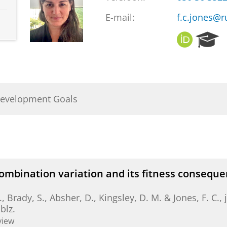
E-mail:
f.c.jones@r
O
R
R
e
C
s
I
e
D
a
r
Development Goals
c
h
P
o
r
t
a
mbination variation and its fitness conseque
l
, Brady, S., Absher, D., Kingsley, D. M. &
Jones, F. C.
,
blz.
view