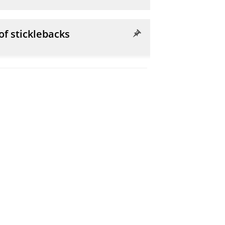
of sticklebacks
ng linked-read sequencing
munications.
10
, 4309.
nts on adaptation
urrent Biology.
31
,
9
,
blz. 2027-