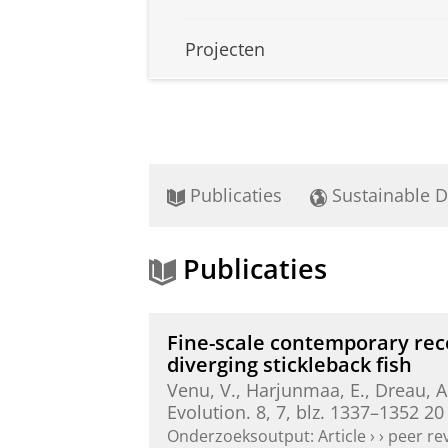
Projecten
Publicaties
Sustainable 
Publicaties
Fine-scale contemporary reco
diverging stickleback fish
Venu, V., Harjunmaa, E., Dreau, A.
Evolution.
8
,
7
,
blz. 1337–1352
20 
Onderzoeksoutput
:
Article
›
›
peer re