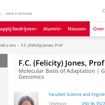
C
s - sterk in techniek
appij/bedrijven
Alumni
Nieuws
Over
ndt u ons
F.C. (Felicity) Jones, Prof
F.C. (Felicity) Jones, Prof
Molecular Basis of Adaptation | G
Genomics
Faculteit Science and Engine
Telefoon:
050 36 352