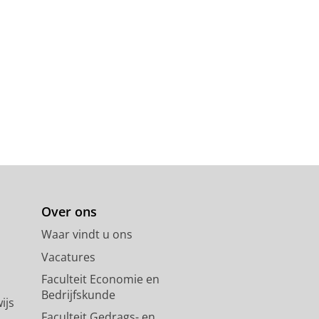
R., Pirun, M., Zody, M. C., White,
 C. T., Summers, B. R., Knecht, A.
 Jaffe, D. B., Nicol, R., Wilkinson,
484
,
7392
,
blz. 55-61
7 blz.
ack
ffenberg, E. G., Howes, T. R., Zhang,
chmutz, J., Myers, R. M., Schluter, D.
y, D. M.
,
17-mrt-2026
, (Submitted)
Over ons
Waar vindt u ons
Vacatures
Faculteit Economie en
of the National Academy of
Bedrijfskunde
ijs
Faculteit Gedrags- en