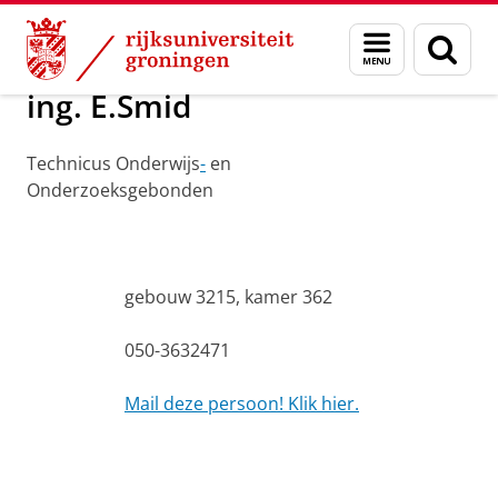
Skip
Skip
Over ons
ing. E. Smid
Menu
Zoek
to
to
en
Content
Navigation
zoeken
ing. E.Smid
Technicus Onderwijs
-
en
Onderzoeksgebonden
gebouw 3215, kamer 362
050-3632471
Mail deze persoon! Klik hier.