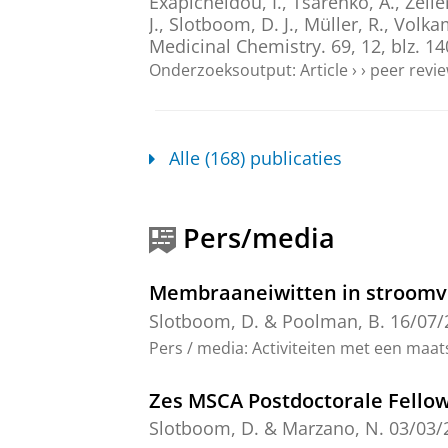
Exapicheidou, I.,
Tsarenko, A.
, Zell
J.,
Slotboom, D. J.
, Müller, R., Volk
Medicinal Chemistry.
69
,
12
,
blz. 1
Onderzoeksoutput
:
Article
›
›
peer revi
INAAC: An affinity chromatogra
neuraminidase antigens in va
Alle (168) publicaties
Kang, H.,
Borowska, A.
, Kanai, T., G
of Biological Chemistry.
302
,
7
,
14 b
Onderzoeksoutput
:
Article
›
›
peer revi
Pers/media
Shared structural mechanisms
ABC transporters
Membraaneiwitten in stroomv
Ettema, T. W.
, Inaba-Inoue, S.,
Than
Slotboom, D.
&
Poolman, B.
16/07/
Hardman, K., David, S., El Mkami, H.,
Pers / media
:
Activiteiten met een maat
&
Slotboom, D. J.
,
Beis, K.
,
jul-2026
Onderzoeksoutput
:
Article
›
›
peer revi
Zes MSCA Postdoctorale Fellow
Slotboom, D.
& Marzano, N.
03/03/
Targeting the Energy-Coupling 