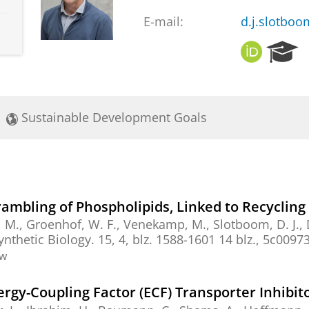
E-mail:
d.j.slotbo
O
R
R
e
C
s
I
e
D
a
Sustainable Development Goals
r
c
h
P
o
r
bling of Phospholipids, Linked to Recycling o
t
, M., Groenhof, W. F.,
Venekamp, M.
,
Slotboom, D. J.
,
a
ynthetic Biology.
15
,
4
,
blz. 1588-1601
14 blz.
, 5c00973
l
ew
ergy-Coupling Factor (ECF) Transporter Inhibito