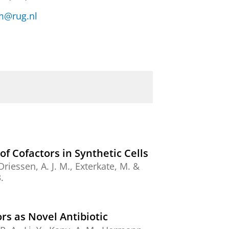
om@rug.nl
f Cofactors in Synthetic Cells
Driessen, A. J. M.
,
Exterkate, M.
&
.
rs as Novel Antibiotic