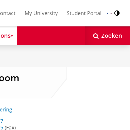
ontact
My University
Student Portal
Contr
Nederlands
English
 ons
Zoeken
tboom
ering
87
65
(Fax)