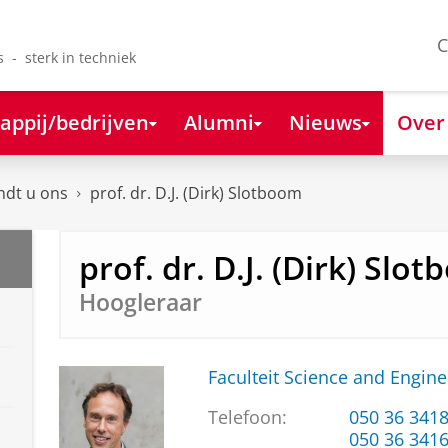
C
s - sterk in techniek
appij/bedrijven
Alumni
Nieuws
Over
ndt u ons
prof. dr. D.J. (Dirk) Slotboom
prof. dr. D.J. (Dirk) Slo
Hoogleraar
Faculteit Science and Engine
Telefoon:
050 36 341
050 36 341