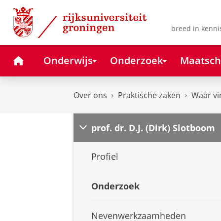
Skip
Skip
to
to
Content
Navigation
breed in kenni
Home
Onderwijs
Onderzoek
Maatsch
Over ons
Praktische zaken
Waar vi
prof. dr. D.J. (Dirk) Slotboom
Profiel
Onderzoek
Nevenwerkzaamheden