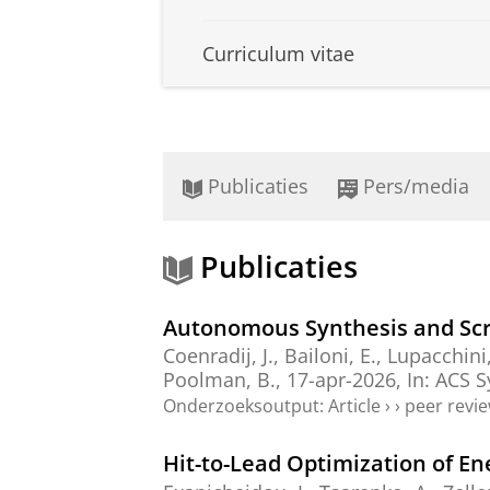
Curriculum vitae
Publicaties
Pers/media
Publicaties
Autonomous Synthesis and Scram
Coenradij, J.
,
Bailoni, E.
, Lupacchini
Poolman, B.
,
17-apr-2026
,
In:
ACS S
Onderzoeksoutput
:
Article
›
›
peer revi
Hit-to-Lead Optimization of En