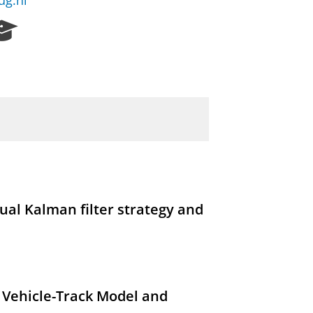
ug.nl
R
e
s
e
a
r
c
h
P
o
r
t
dual Kalman filter strategy and
a
l
 Vehicle-Track Model and