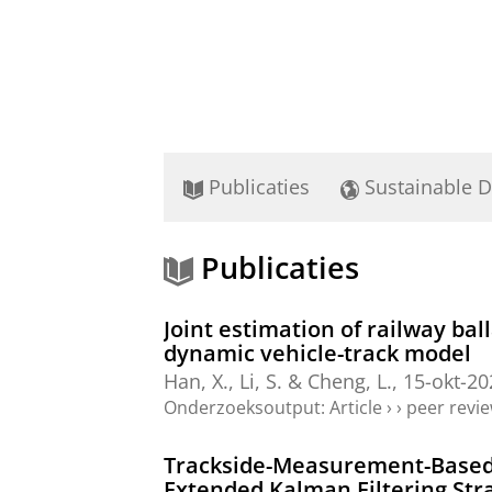
Publicaties
Sustainable 
Publicaties
Joint estimation of railway bal
dynamic vehicle-track model
Han, X.
, Li, S. &
Cheng, L.
,
15-okt-20
Onderzoeksoutput
:
Article
›
›
peer revi
Trackside-Measurement-Based R
Extended Kalman Filtering Str