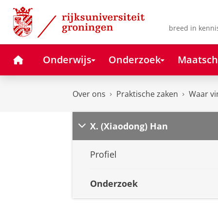
Skip
Skip
to
to
Content
Navigation
breed in kenni
Home
Onderwijs
Onderzoek
Maatsch
Over ons
Praktische zaken
Waar vi
X. (Xiaodong) Han
Profiel
Onderzoek