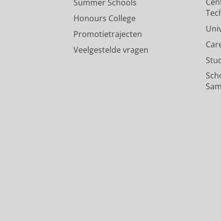
Cen
Summer Schools
Decomposition
Tec
Honours College
Cheng, L.
, de Groot, J.,
Xie, K.
,
Si, Y.
Uni
Onderzoeksoutput
:
Article
›
›
peer revi
Promotietrajecten
Car
Veelgestelde vragen
Stu
Sch
Sam