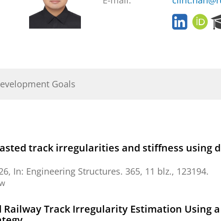
E-mail:
clint.han@r
L
O
i
R
n
C
k
I
e
D
d
Development Goals
I
n
lasted track irregularities and stiffness using 
26
,
In:
Engineering Structures.
365
,
11 blz.
, 123194.
ew
ailway Track Irregularity Estimation Using a
ategy