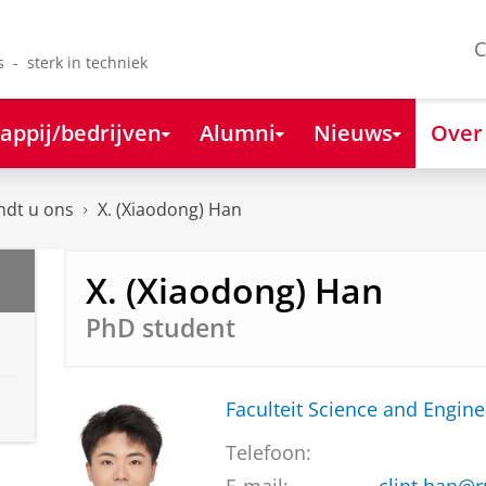
C
s - sterk in techniek
appij/bedrijven
Alumni
Nieuws
Over
ndt u ons
X. (Xiaodong) Han
X. (Xiaodong) Han
PhD student
Faculteit Science and Engine
Telefoon: