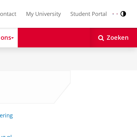
ontact
My University
Student Portal
Contr
Nederlands
English
 ons
Zoeken
ering