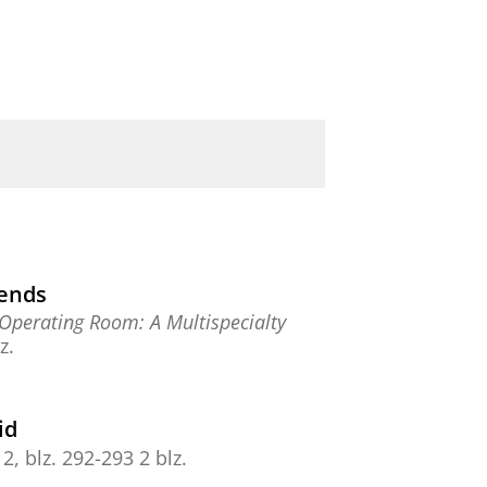
rends
 Operating Room: A Multispecialty
z.
id
,
2
,
blz. 292-293
2 blz.