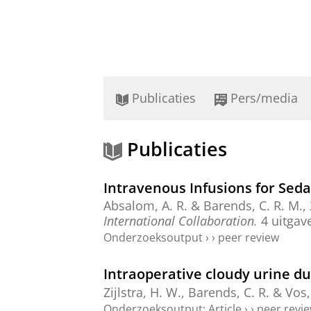
Publicaties
Pers/media
Publicaties
Intravenous Infusions for Sedat
Absalom, A. R.
&
Barends, C. R. M.
,
International Collaboration.
4 uitgav
Onderzoeksoutput
›
›
peer review
Intraoperative cloudy urine due
Zijlstra, H. W.,
Barends, C. R.
&
Vos, 
Onderzoeksoutput
:
Article
›
›
peer revi