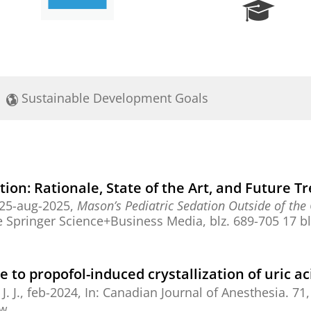
R
e
s
e
a
r
Sustainable Development Goals
c
h
P
o
r
t
ion: Rationale, State of the Art, and Future T
a
25-aug-2025
,
Mason’s Pediatric Sedation Outside of the
l
e
Springer Science+Business Media
,
blz. 689-705
17 bl
 to propofol-induced crystallization of uric ac
J. J.
,
feb-2024
,
In:
Canadian Journal of Anesthesia.
71
ew