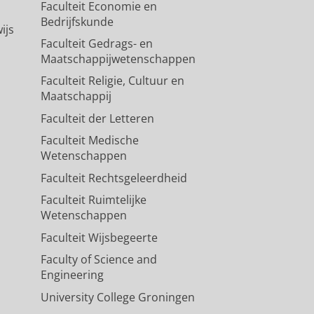
Faculteit Economie en
Bedrijfskunde
ijs
Faculteit Gedrags- en
ew Applications
Maatschappijwetenschappen
,
In:
Journal of Clinical Medicine.
11
,
Faculteit Religie, Cultuur en
Maatschappij
Faculteit der Letteren
Faculteit Medische
Wetenschappen
Faculteit Rechtsgeleerdheid
Faculteit Ruimtelijke
Wetenschappen
Faculteit Wijsbegeerte
Faculty of Science and
Engineering
University College Groningen