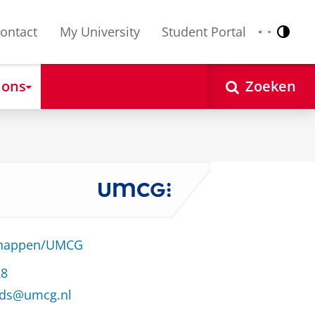
ontact
My University
Student Portal
Contr
Nederlands
English
 ons
Zoeken
schappen/UMCG
28
nds@umcg.nl