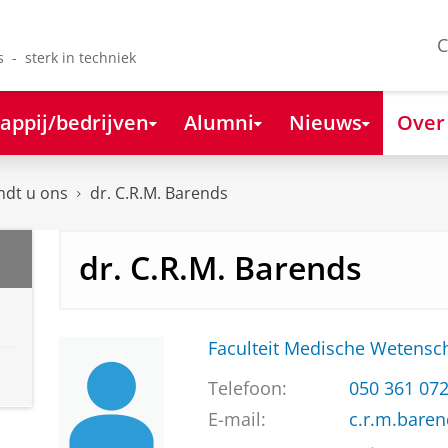
C
s - sterk in techniek
appij/bedrijven
Alumni
Nieuws
Over
ndt u ons
dr. C.R.M. Barends
dr. C.R.M. Barends
Faculteit Medische Weten
Telefoon:
050 361 07
E-mail:
c.r.m.bare