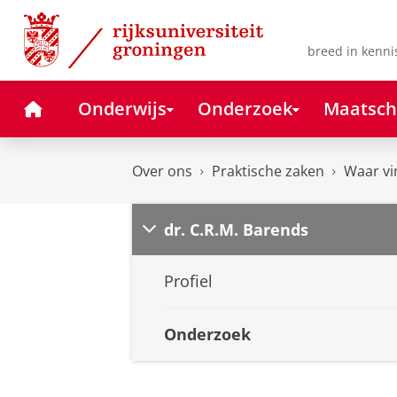
Skip
Skip
to
to
Content
Navigation
breed in kenni
Home
Onderwijs
Onderzoek
Maatsch
Over ons
Praktische zaken
Waar vi
dr. C.R.M. Barends
Profiel
Onderzoek