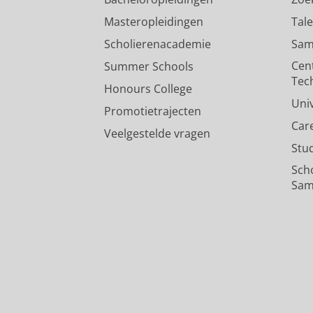
Onderzoeksoutput
›
›
peer review
Masteropleidingen
Tal
Scholierenacademie
Sam
What's New in Intravenous An
Vellinga, R.
,
Valk, B. I.
,
Absalom, A. 
Cen
Summer Schools
12
,
14 blz.
, 3493.
Tec
Honours College
Onderzoeksoutput
:
Review article
›
peer
Uni
Promotietrajecten
Car
Veelgestelde vragen
Stu
Sch
Sam