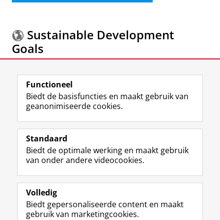
Sustainable Development
Goals
Meer informatie over de
Sustainable Development
Functioneel
Goals.
Biedt de basisfuncties en maakt gebruik van
geanonimiseerde cookies.
F
L
R
I
Y
Volg de RUG
a
i
S
n
o
Standaard
c
n
S
s
u
Biedt de optimale werking en maakt gebruik
e
k
-
t
T
Studiekiezers
van onder andere videocookies.
b
e
f
a
u
Maatschappij/bedrijven
o
d
e
g
b
o
I
e
r
e
Alumni
k
n
d
a
-
Volledig
p
-
R
m
k
Biedt gepersonaliseerde content en maakt
Over ons
a
p
i
-
a
gebruik van marketingcookies.