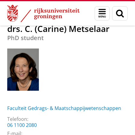
Skip
Skip
Over ons
drs. C. (Carine) Metselaar
Menu
Zoek
to
to
en
Content
Navigation
zoeken
drs. C. (Carine) Metselaar
PhD student
Faculteit Gedrags- & Maatschappijwetenschappen
Telefoon:
06 1100 2080
E-mail: