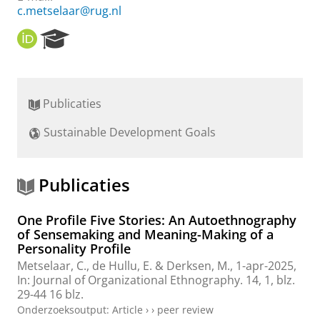
c.metselaar@rug.nl
O
R
R
e
C
s
I
e
D
a
Publicaties
r
c
Sustainable Development Goals
h
P
o
r
Publicaties
t
a
One Profile Five Stories: An Autoethnography
l
of Sensemaking and Meaning-Making of a
Personality Profile
Metselaar, C.
, de Hullu, E. &
Derksen, M.
,
1-apr-2025
,
In:
Journal of Organizational Ethnography.
14
,
1
,
blz.
29-44
16 blz.
Onderzoeksoutput
:
Article
›
›
peer review