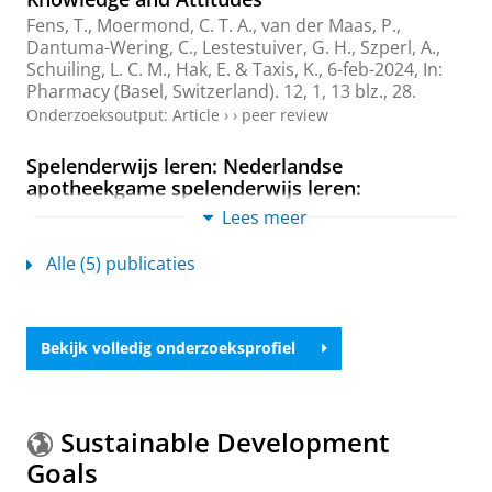
Fens, T.
, Moermond, C. T. A., van der Maas, P.,
Dantuma-Wering, C.
, Lestestuiver, G. H.,
Szperl, A.
,
Schuiling, L. C. M.
,
Hak, E.
&
Taxis, K.
,
6-feb-2024
,
In:
Pharmacy (Basel, Switzerland).
12
,
1
,
13 blz.
, 28.
Onderzoeksoutput
:
Article
›
›
peer review
Spelenderwijs leren: Nederlandse
apotheekgame spelenderwijs leren:
nederlandse apotheekgame verovert de
Lees meer
wereld
Fens, T.
,
Dantuma-Wering, C.
,
Taxis, K.
, Minjon, L.,
Alle (5) publicaties
Versteeg, C., Verdel, M., Rhenen, M. C. V., Zon, E. &
Roelen-Warmendam, C.,
6-dec-2024
,
In:
Pharmaceutisch Weekblad.
159
,
49
,
blz. 14-17
4 blz.
Onderzoeksoutput
:
Article
›
Bekijk volledig onderzoeksprofiel
The International Pharmacy Game: A
Comparison of Implementation in Seven
Sustainable Development
Universities World-Wide
Goals
Fens, T.
, Hope, D. L., Crawshaw, S., Tommelein, E.,
Dantuma-Wering, C.
, Verdel, B. M., Trečiokienė, I.,