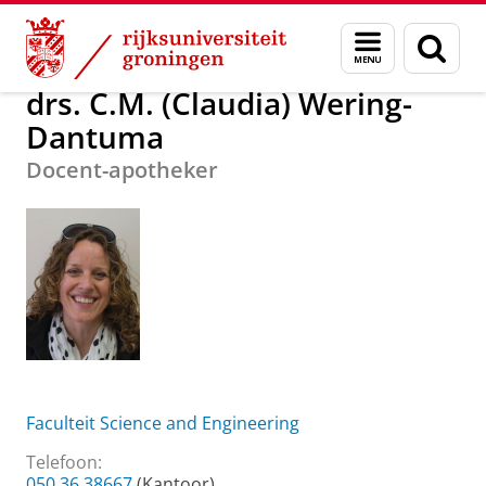
Skip
Skip
Over ons
drs. C.M. (Claudia) Wering-Dantuma
Menu
Zoek
to
to
en
Content
Navigation
zoeken
drs. C.M. (Claudia) Wering-
Dantuma
Docent-apotheker
Faculteit Science and Engineering
Telefoon:
050 36 38667
(Kantoor)