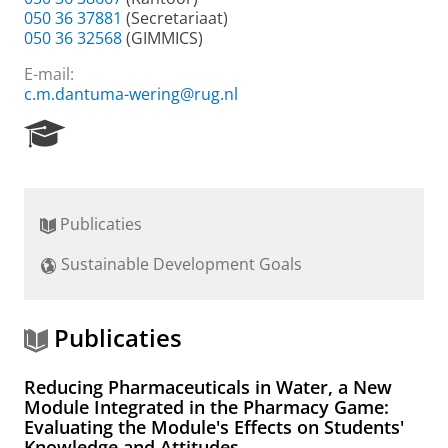
050 36 37881
(Secretariaat)
050 36 32568
(GIMMICS)
E-mail:
c.m.dantuma-wering@rug.nl
R
e
s
e
a
Publicaties
r
c
Sustainable Development Goals
h
P
o
r
Publicaties
t
a
Reducing Pharmaceuticals in Water, a New
l
Module Integrated in the Pharmacy Game:
Evaluating the Module's Effects on Students'
Knowledge and Attitudes