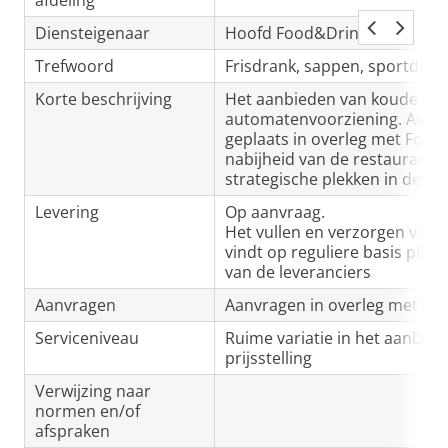
afdeling
Diensteigenaar
Hoofd Food&Drinks
Trefwoord
Frisdrank, sappen, sportdran
Korte beschrijving
Het aanbieden van koude dra
automatenvoorziening. Aut
geplaats in overleg met Food 
nabijheid van de restaurants 
strategische plekken in de g
Levering
Op aanvraag.
Het vullen en verzorgen van
vindt op reguliere basis plaa
van de leveranciers
Aanvragen
Aanvragen in overleg met Fo
Serviceniveau
Ruime variatie in het aanbod
prijsstelling
Verwijzing naar
normen en/of
afspraken