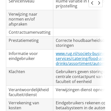
Serviceniveau
Ruime variatie in het aanbod
prijsstelling
Verwijzing naar
normen en/of
afspraken
Contractsamenvatting
Prestatiemeting
Correcte houdbaarheidsdat
storingen
Informatie voor
www.rug.nl/society-business/fa
eindgebruiker
services/catering/food-and-
drinks/assortiment/automate
Klachten
Gebruikers geven storingen 
centrale contactpunt van hu
faculteit of eenheid
Verantwoordelijkheid
Verwijzingen dienst opnemen 
faculteit/dienst
Verrekening van
Eindgebruikers rekenen contan
kosten
betaalsysteem in de automaa