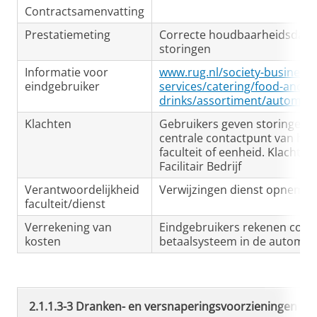
Contractsamenvatting
Prestatiemeting
Correcte houdbaarheidsdat
storingen
Informatie voor
www.rug.nl/society-business/fa
eindgebruiker
services/catering/food-and-
drinks/assortiment/automate
Klachten
Gebruikers geven storingen 
centrale contactpunt van hu
faculteit of eenheid. Klachte
Facilitair Bedrijf
Verantwoordelijkheid
Verwijzingen dienst opnemen 
faculteit/dienst
Verrekening van
Eindgebruikers rekenen conta
kosten
betaalsysteem in de automaa
2.1.1.3-3 Dranken- en versnaperingsvoorzieningen