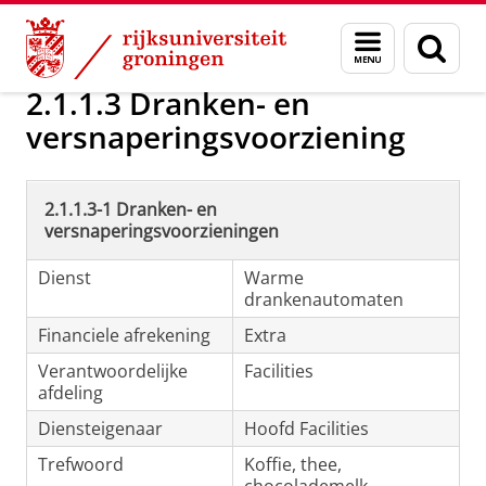
Skip
Skip
Over ons
Diensten en middelen
Menu
Zoek
to
to
en
Content
Navigation
zoeken
2.1.1.3 Dranken- en
versnaperingsvoorziening
2.1.1.3-1 Dranken- en
versnaperingsvoorzieningen
Dienst
Warme
drankenautomaten
Financiele afrekening
Extra
Verantwoordelijke
Facilities
afdeling
Diensteigenaar
Hoofd Facilities
Trefwoord
Koffie, thee,