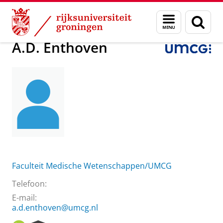
Skip
Skip
Over ons
A.D. Enthoven
Menu
Zoek
to
to
en
Content
Navigation
zoeken
A.D. Enthoven
Faculteit Medische Wetenschappen/UMCG
Telefoon:
E-mail:
a.d.enthoven@umcg.nl