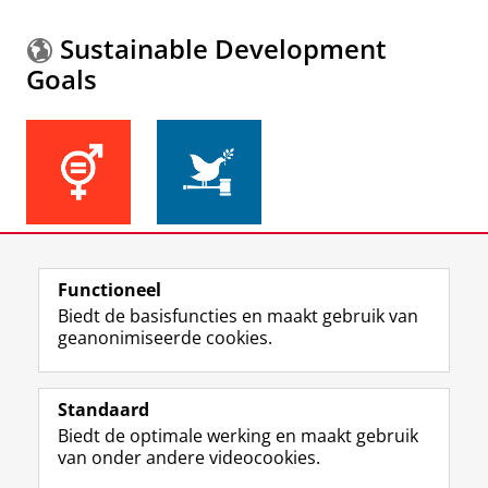
Sustainable Development
Goals
Meer informatie over de
Sustainable Development
Functioneel
Goals.
Biedt de basisfuncties en maakt gebruik van
geanonimiseerde cookies.
F
L
R
I
Y
Volg de RUG
a
i
S
n
o
Standaard
c
n
S
s
u
Biedt de optimale werking en maakt gebruik
e
k
-
t
T
Studiekiezers
van onder andere videocookies.
b
e
f
a
u
Maatschappij/bedrijven
o
d
e
g
b