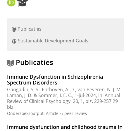
O
R
R
e
C
s
I
e
D
a
Publicaties
r
c
Sustainable Development Goals
h
P
o
r
Publicaties
t
a
Immune Dysfunction in Schizophrenia
l
Spectrum Disorders
Gangadin, S. S.
,
Enthoven, A. D.
, van Beveren, N. J. M.,
Laman, J. D.
&
Sommer, I. E. C.
,
1-jul-2024
,
In:
Annual
Review of Clinical Psychology.
20
,
1
,
blz. 229-257
29
blz.
Onderzoeksoutput
:
Article
›
›
peer review
Immune dysfunction and childhood trauma in