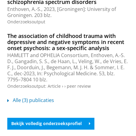
schizophrenia spectrum disorders
Enthoven, A.-S.
,
2023
, [Groningen]:
University of
Groningen
.
203 blz.
Onderzoeksoutput
The association of childhood trauma with
depressive and negative symptoms in recent
onset psychosis: a sex-specific analysis
HAMLETT and OPHELIA Consortium
,
Enthoven, A.-S.
D.
,
Gangadin, S. S.
, de Haan, L.,
Veling, W.
,
de Vries, E.
F. J.
,
Doorduin, J.
,
Begemann, M. J. H.
&
Sommer, I. E.
C.
,
dec-2023
,
In:
Psychological Medicine.
53
,
blz.
7795–7804
10 blz.
Onderzoeksoutput
:
Article
›
›
peer review
Alle (3) publicaties
Bekijk volledig onderzoeksprofiel